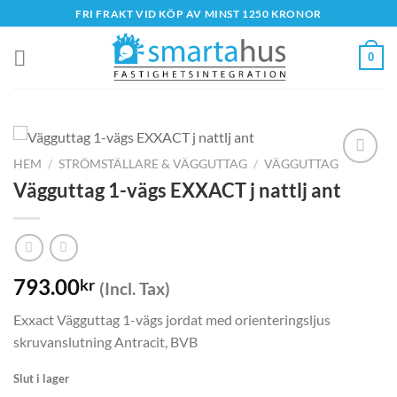
Skip
FRI FRAKT VID KÖP AV MINST 1250 KRONOR
to
content
0
HEM
/
STRÖMSTÄLLARE & VÄGGUTTAG
/
VÄGGUTTAG
Vägguttag 1-vägs EXXACT j nattlj ant
793.00
kr
(Incl. Tax)
Exxact Vägguttag 1-vägs jordat med orienteringsljus
skruvanslutning Antracit, BVB
Slut i lager