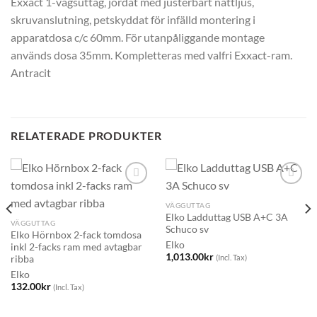
Exxact 1-vägsuttag, jordat med justerbart nattljus,
skruvanslutning, petskyddat för infälld montering i
apparatdosa c/c 60mm. För utanpåliggande montage
används dosa 35mm. Kompletteras med valfri Exxact-ram.
Antracit
RELATERADE PRODUKTER
VÄGGUTTAG
Elko Ladduttag USB A+C 3A
VÄGGUTTAG
Schuco sv
Elko Hörnbox 2-fack tomdosa
Elko
inkl 2-facks ram med avtagbar
1,013.00
kr
(Incl. Tax)
ribba
Elko
132.00
kr
(Incl. Tax)