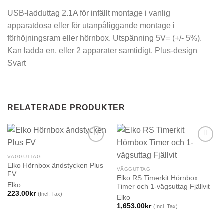
USB-ladduttag 2.1A för infällt montage i vanlig
apparatdosa eller för utanpåliggande montage i
förhöjningsram eller hörnbox. Utspänning 5V= (+/- 5%).
Kan ladda en, eller 2 apparater samtidigt. Plus-design
Svart
RELATERADE PRODUKTER
VÄGGUTTAG
Elko Hörnbox ändstycken Plus
VÄGGUTTAG
FV
Elko RS Timerkit Hörnbox
Elko
Timer och 1-vägsuttag Fjällvit
223.00
kr
(Incl. Tax)
Elko
1,653.00
kr
(Incl. Tax)