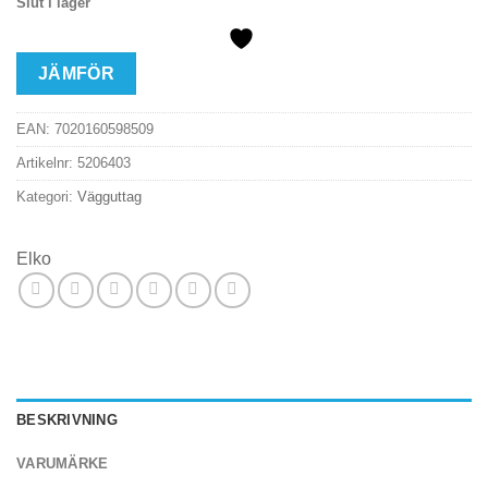
Slut i lager
JÄMFÖR
EAN:
7020160598509
Artikelnr:
5206403
Kategori:
Vägguttag
Elko
BESKRIVNING
VARUMÄRKE