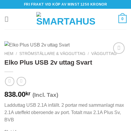
Skip
FRI FRAKT VID KÖP AV MINST 1250 KRONOR
to
content
0
HEM
/
STRÖMSTÄLLARE & VÄGGUTTAG
/
VÄGGUTTAG
Elko Plus USB 2v uttag Svart
838.00
kr
(Incl. Tax)
Ladduttag USB 2.1A infällt. 2 portar med sammanlagt max
2.1A uteffekt oberoende av port. Totalt max 2.1A Plus Sv,
BVB