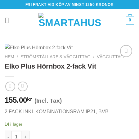
Skip
FRI FRAKT VID KÖP AV MINST 1250 KRONOR
to
content
0
HEM
/
STRÖMSTÄLLARE & VÄGGUTTAG
/
VÄGGUTTAG
Elko Plus Hörnbox 2-fack Vit
155.00
kr
(Incl. Tax)
2 FACK INKL KOMBINATIONSRAM IP21, BVB
14 i lager
Elko Plus Hörnbox 2-fack Vit mängd