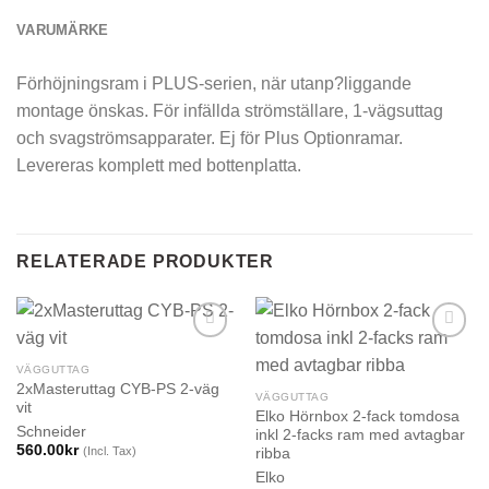
VARUMÄRKE
Förhöjningsram i PLUS-serien, när utanp?liggande
montage önskas. För infällda strömställare, 1-vägsuttag
och svagströmsapparater. Ej för Plus Optionramar.
Levereras komplett med bottenplatta.
RELATERADE PRODUKTER
VÄGGUTTAG
2xMasteruttag CYB-PS 2-väg
VÄGGUTTAG
vit
Elko Hörnbox 2-fack tomdosa
Schneider
inkl 2-facks ram med avtagbar
560.00
kr
(Incl. Tax)
ribba
Elko