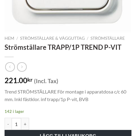
HEM
/
STRÖMSTÄLLARE & VÄGGUTTAG
/
STRÖMSTÄLLARE
Strömställare TRAPP/1P TREND P-VIT
221.00
kr
(Incl. Tax)
Trend STRÖMSTÄLLARE För montage i apparatdosa c/c 60
mm. Inkl fästklor. inf trapp/1p P-vit, BVB
142 i lager
Strömställare TRAPP/1P TREND P-VIT mängd
LÄGG TILL I VARUKORG