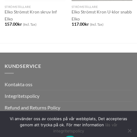
STRÖMSTÄLLARE
STRÖMSTÄLLARE
Elko Strömst Kron skruv Inf
Elko Strömst Kron U-klor snabb
Elko
Elko
157.00
kr
117.00
kr
(Incl. Tax)
(Incl. Tax)
KUNDSERVICE
Kontakta oss
Integritetspolicy
Refund and Returns Policy
Vi använder oss av cookies på vår webbplats, Det accepteras
genom att trycka på ok. För mer information
läs vår
integritetspolicy