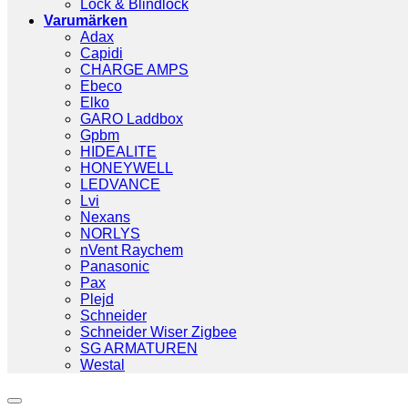
Lock & Blindlock
Varumärken
Adax
Capidi
CHARGE AMPS
Ebeco
Elko
GARO Laddbox
Gpbm
HIDEALITE
HONEYWELL
LEDVANCE
Lvi
Nexans
NORLYS
nVent Raychem
Panasonic
Pax
Plejd
Schneider
Schneider Wiser Zigbee
SG ARMATUREN
Westal