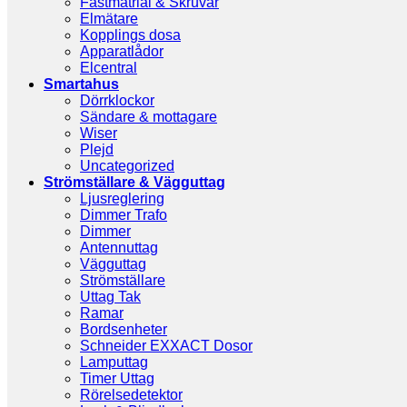
Fästmatrial & Skruvar
Elmätare
Kopplings dosa
Apparatlådor
Elcentral
Smartahus
Dörrklockor
Sändare & mottagare
Wiser
Plejd
Uncategorized
Strömställare & Vägguttag
Ljusreglering
Dimmer Trafo
Dimmer
Antennuttag
Vägguttag
Strömställare
Uttag Tak
Ramar
Bordsenheter
Schneider EXXACT Dosor
Lamputtag
Timer Uttag
Rörelsedetektor