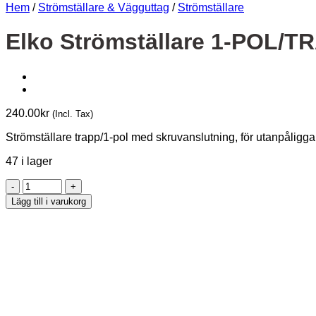
Hem
/
Strömställare & Vägguttag
/
Strömställare
Elko Strömställare 1-POL/T
240.00
kr
(Incl. Tax)
Strömställare trapp/1-pol med skruvanslutning, för utanpåligga
47 i lager
Elko
Strömställare
Lägg till i varukorg
1-
POL/TRAPP
UTV
IP55
FV
mängd