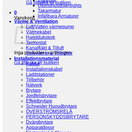
Tillbehör
Gå tillbaka till butiken
Utomshusdownlights
Takarmatur
0
Infällbara Armaturer
Varukorg
Värme & Ventilation
Luft/Vatten värmepump
Värmekabel
Handdukstork
Termostat
Kanalfläkt & Tilluft
Inga produkter i varukorgen.
Golvvärme & Tillbehör
Installationsmaterial
Gå tillbaka till butiken
Kablar
Installationskabel
Laddstationer
Tillbehör
Nätverk
Brytare
Jordfelsbrytare
Effektbrytare
Schneider Huvudbrytare
ÖVERSTRÖMSRELÄ
PERSONSKYDDSBRYTARE
Dvärgbrytare
Apparatdosor