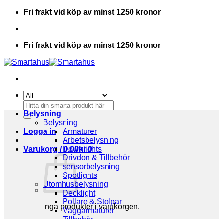
Skip
Fri frakt vid köp av minst 1250 kronor
to
content
Fri frakt vid köp av minst 1250 kronor
Sök
efter:
Belysning
Belysning
Logga in
Armaturer
Arbetsbelysning
Varukorg /
Downlights
0.00
kr
0
Drivdon & Tillbehör
sensorbelysning
Spotlights
Utomhusbelysning
Decklight
Pollare & Stolpar
Inga produkter i varukorgen.
Väggarmaturer