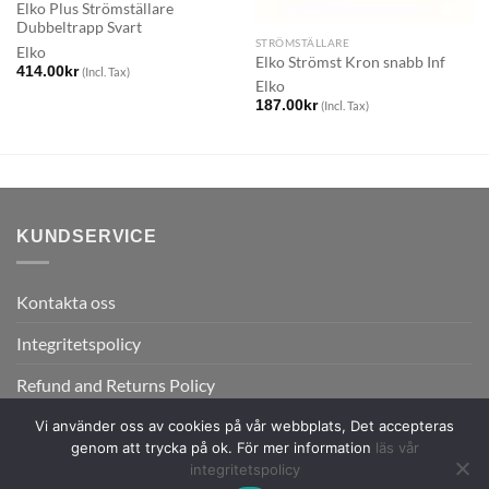
Elko Plus Strömställare
Dubbeltrapp Svart
STRÖMSTÄLLARE
Elko
Elko Strömst Kron snabb Inf
414.00
kr
(Incl. Tax)
Elko
187.00
kr
(Incl. Tax)
KUNDSERVICE
Kontakta oss
Integritetspolicy
Refund and Returns Policy
Vi använder oss av cookies på vår webbplats, Det accepteras
genom att trycka på ok. För mer information
läs vår
integritetspolicy