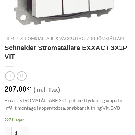
HEM
/
STRÖMSTÄLLARE & VÄGGUTTAG
/
STRÖMSTÄLLARE
Schneider Strömställare EXXACT 3X1P
VIT
207.00
kr
(Incl. Tax)
Exxact STRÖMSTÄLLARE 3×1-pol med fyrkantig vippa för
infällt montage i apparatdosa, snabbanslutning Vit, BVB
227 i lager
Schneider Strömställare EXXACT 3X1P VIT mängd