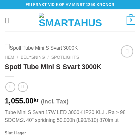
Skip
FRI FRAKT VID KÖP AV MINST 1250 KRONOR
to
content
0
HEM
/
BELYSNING
/
SPOTLIGHTS
Spotl Tube Mini S Svart 3000K
1,055.00
kr
(Incl. Tax)
Tube Mini S Svart 17W LED 3000K IP20 KL.II. Ra > 98
SDCM:2. 40° spridning 50.000h (L90/B10) 870lm ut
Slut i lager