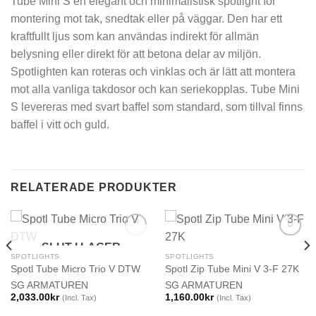
Tube Mini S en elegant och minimalistisk spotlight för
montering mot tak, snedtak eller på väggar. Den har ett
kraftfullt ljus som kan användas indirekt för allmän
belysning eller direkt för att betona delar av miljön.
Spotlighten kan roteras och vinklas och är lätt att montera
mot alla vanliga takdosor och kan seriekopplas. Tube Mini
S levereras med svart baffel som standard, som tillval finns
baffel i vitt och guld.
RELATERADE PRODUKTER
SLUT I LAGER
SPOTLIGHTS
SPOTLIGHTS
Spotl Tube Micro Trio V DTW
Spotl Zip Tube Mini V 3-F 27K
SG ARMATUREN
SG ARMATUREN
2,033.00
kr
1,160.00
kr
(Incl. Tax)
(Incl. Tax)