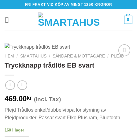
Skip
FRI FRAKT VID KÖP AV MINST 1250 KRONOR
to
content
0
HEM
/
SMARTAHUS
/
SÄNDARE & MOTTAGARE
/
PLEJD
Tryckknapp trådlös EB svart
469.00
kr
(Incl. Tax)
Plejd Trådlös enkel/dubbelvippa för styrning av
Plejdprodukter. Passar svart Elko Plus ram, Bluetooth
160 i lager