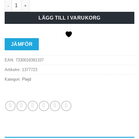
Tryckknapp trådlös EB svart mängd
LÄGG TILL I VARUKORG
JÄMFÖR
EAN:
7330018391337
Artikelnr:
1377723
Kategori:
Plejd