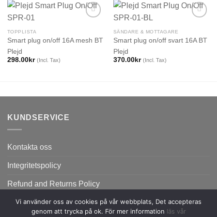
TOPPLISTA
SÄNDARE & MOTTAGARE
Smart plug on/off 16A mesh BT
Smart plug on/off svart 16A BT
Plejd
Plejd
298.00
kr
370.00
kr
(Incl. Tax)
(Incl. Tax)
KUNDSERVICE
Kontakta oss
Integritetspolicy
Refund and Returns Policy
Vi använder oss av cookies på vår webbplats, Det accepteras
genom att trycka på ok. För mer information
läs vår