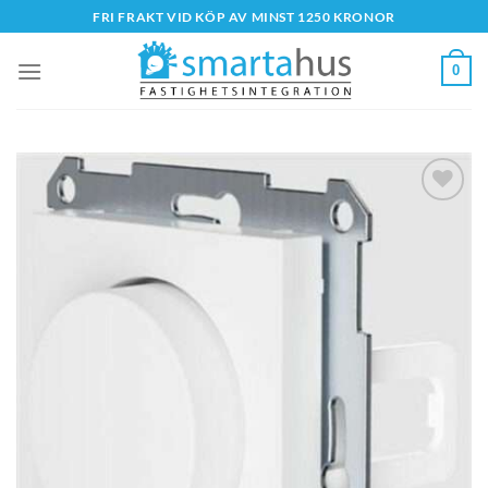
Skip
FRI FRAKT VID KÖP AV MINST 1250 KRONOR
to
content
0