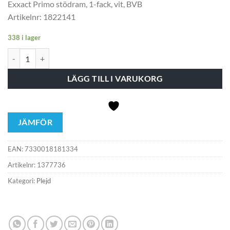
Exxact Primo stödram, 1-fack, vit, BVB
Artikelnr: 1822141
338 i lager
Vridadapter SW vit mängd
LÄGG TILL I VARUKORG
JÄMFÖR
EAN:
7330018181334
Artikelnr:
1377736
Kategori:
Plejd