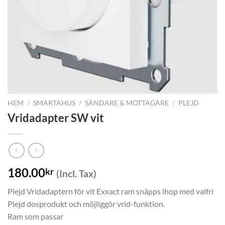
HEM
/
SMARTAHUS
/
SÄNDARE & MOTTAGARE
/
PLEJD
Vridadapter SW vit
180.00
kr
(Incl. Tax)
Plejd Vridadaptern för vit Exxact ram snäpps ihop med valfri
Plejd dosprodukt och möjliggör vrid-funktion.
Ram som passar