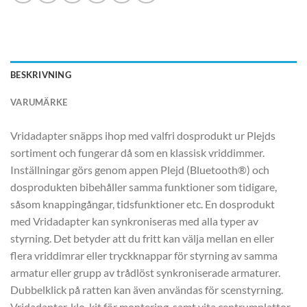
BESKRIVNING
VARUMÄRKE
Vridadapter snäpps ihop med valfri dosprodukt ur Plejds
sortiment och fungerar då som en klassisk vriddimmer.
Inställningar görs genom appen Plejd (Bluetooth®) och
dosprodukten bibehåller samma funktioner som tidigare,
såsom knappingångar, tidsfunktioner etc. En dosprodukt
med Vridadapter kan synkroniseras med alla typer av
styrning. Det betyder att du fritt kan välja mellan en eller
flera vriddimrar eller tryckknappar för styrning av samma
armatur eller grupp av trådlöst synkroniserade armaturer.
Dubbelklick på ratten kan även användas för scenstyrning.
Vridadapter, klo-kit för montering, samt vita centrumplattor