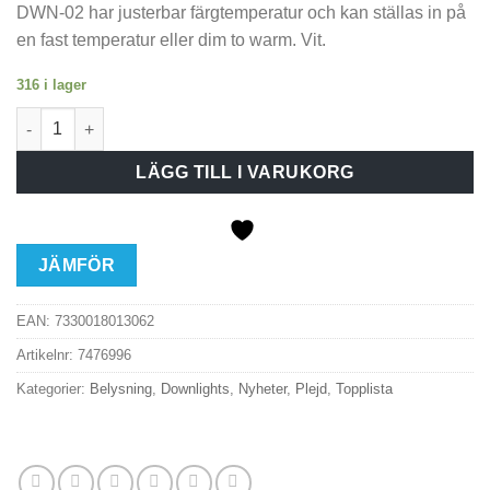
DWN-02 har justerbar färgtemperatur och kan ställas in på
en fast temperatur eller dim to warm. Vit.
316 i lager
Downlight Deep Vit 6-pack mängd
LÄGG TILL I VARUKORG
JÄMFÖR
EAN:
7330018013062
Artikelnr:
7476996
Kategorier:
Belysning
,
Downlights
,
Nyheter
,
Plejd
,
Topplista