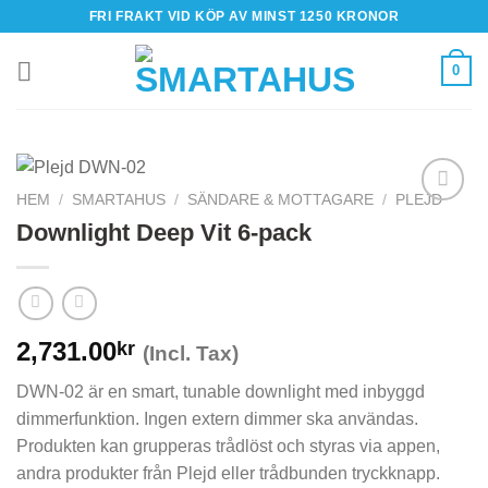
Skip
FRI FRAKT VID KÖP AV MINST 1250 KRONOR
to
content
0
HEM
/
SMARTAHUS
/
SÄNDARE & MOTTAGARE
/
PLEJD
Downlight Deep Vit 6-pack
2,731.00
kr
(Incl. Tax)
DWN-02 är en smart, tunable downlight med inbyggd
dimmerfunktion. Ingen extern dimmer ska användas.
Produkten kan grupperas trådlöst och styras via appen,
andra produkter från Plejd eller trådbunden tryckknapp.