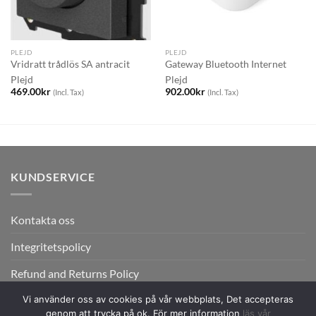
PLEJD
PLEJD
Vridratt trådlös SA antracit
Gateway Bluetooth Internet
Plejd
Plejd
469.00
kr
902.00
kr
(Incl. Tax)
(Incl. Tax)
KUNDSERVICE
Kontakta oss
Integritetspolicy
Refund and Returns Policy
Vi använder oss av cookies på vår webbplats, Det accepteras
genom att trycka på ok. För mer information
läs vår