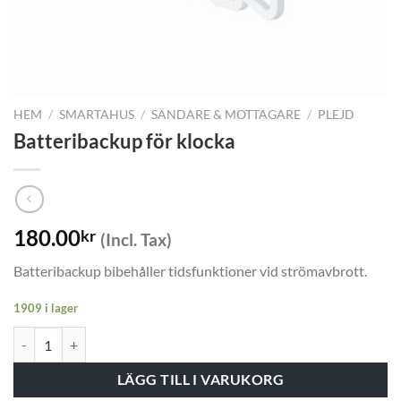
HEM
/
SMARTAHUS
/
SÄNDARE & MOTTAGARE
/
PLEJD
Batteribackup för klocka
180.00
kr
(Incl. Tax)
Batteribackup bibehåller tidsfunktioner vid strömavbrott.
1909 i lager
Batteribackup för klocka mängd
LÄGG TILL I VARUKORG