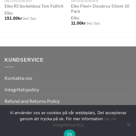
UNCATEGORIZED
UNCATEGORIZED
Elko Flexi+ Dosskruv 55mm 10
Elko RS Sockeldosa Tom Fjällvit
Pack
Elko
Elko
151.00
kr
(Incl. Tax)
11.00
kr
(Incl. Tax)
KUNDSERVICE
Kontakta oss
Integritetspolicy
Refund and Returns Policy
Vi använder oss av cookies på vår webbplats, Det accepteras
genom att trycka på ok. För mer information
läs vår
integritetspolicy
Ok
Copyright 2026 ©
Flatsome Theme.