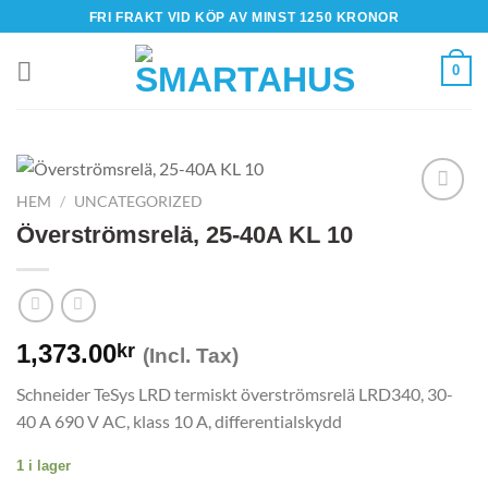
Skip
FRI FRAKT VID KÖP AV MINST 1250 KRONOR
to
content
0
HEM
/
UNCATEGORIZED
Överströmsrelä, 25-40A KL 10
1,373.00
kr
(Incl. Tax)
Schneider TeSys LRD termiskt överströmsrelä LRD340, 30-
40 A 690 V AC, klass 10 A, differentialskydd
1 i lager