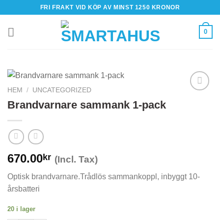
Skip
FRI FRAKT VID KÖP AV MINST 1250 KRONOR
to
content
0
HEM
/
UNCATEGORIZED
Brandvarnare sammank 1-pack
670.00
kr
(Incl. Tax)
Optisk brandvarnare.Trådlös sammankoppl, inbyggt 10-
årsbatteri
20 i lager