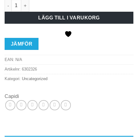
Brandvarnare sammank 1-pack mängd
LÄGG TILL I VARUKORG
JÄMFÖR
EAN:
N/A
Artikelnr:
6302326
Kategori:
Uncategorized
Capidi