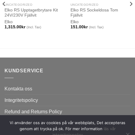
SLUT I LAGER
SLUT I LAGER
UNCATEGORIZED
UNCATEGORIZED
Elko RS Upptagetbrytare Kit
Elko RS Sockeldosa Tom
24V/230V Fjällvit
Fjällvit
Elko
Elko
1,315.00
kr
151.00
kr
(Incl. Tax)
(Incl. Tax)
KUNDSERVICE
Kontakta oss
Integritetspolicy
Refund and Returns Policy
Vi använder oss av cookies på vår webbplats, Det accepteras
genom att trycka på ok. För mer information
läs vår
integritetspolicy