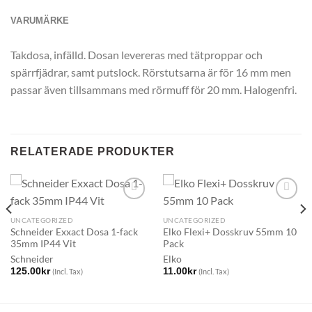
VARUMÄRKE
Takdosa, infälld. Dosan levereras med tätproppar och
spärrfjädrar, samt putslock. Rörstutsarna är för 16 mm men
passar även tillsammans med rörmuff för 20 mm. Halogenfri.
RELATERADE PRODUKTER
UNCATEGORIZED
UNCATEGORIZED
Schneider Exxact Dosa 1-fack
Elko Flexi+ Dosskruv 55mm 10
35mm IP44 Vit
Pack
Schneider
Elko
125.00
kr
11.00
kr
(Incl. Tax)
(Incl. Tax)