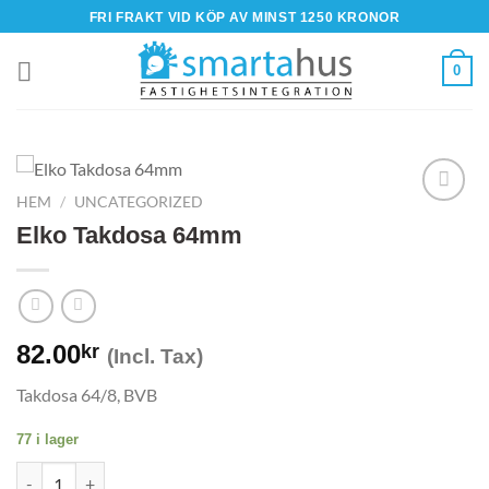
Skip
FRI FRAKT VID KÖP AV MINST 1250 KRONOR
to
content
0
HEM
/
UNCATEGORIZED
Elko Takdosa 64mm
82.00
kr
(Incl. Tax)
Takdosa 64/8, BVB
77 i lager
Elko Takdosa 64mm mängd