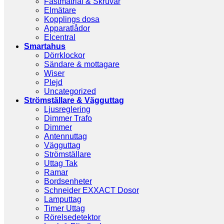
Fästmatrial & Skruvar
Elmätare
Kopplings dosa
Apparatlådor
Elcentral
Smartahus
Dörrklockor
Sändare & mottagare
Wiser
Plejd
Uncategorized
Strömställare & Vägguttag
Ljusreglering
Dimmer Trafo
Dimmer
Antennuttag
Vägguttag
Strömställare
Uttag Tak
Ramar
Bordsenheter
Schneider EXXACT Dosor
Lamputtag
Timer Uttag
Rörelsedetektor