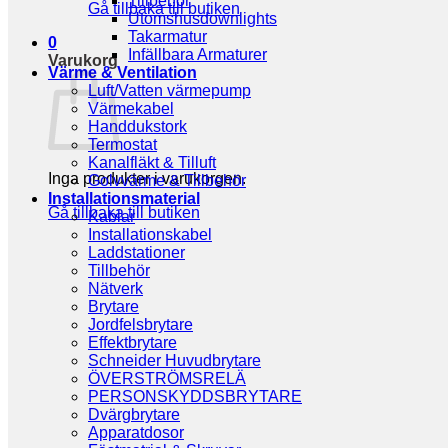
Tillbehör
Gå tillbaka till butiken
Utomshusdownlights
Takarmatur
0
Infällbara Armaturer
Varukorg
Värme & Ventilation
Luft/Vatten värmepump
Värmekabel
Handdukstork
Termostat
Kanalfläkt & Tilluft
Inga produkter i varukorgen.
Golvvärme & Tillbehör
Installationsmaterial
Gå tillbaka till butiken
Kablar
Installationskabel
Laddstationer
Tillbehör
Nätverk
Brytare
Jordfelsbrytare
Effektbrytare
Schneider Huvudbrytare
ÖVERSTRÖMSRELÄ
PERSONSKYDDSBRYTARE
Dvärgbrytare
Apparatdosor