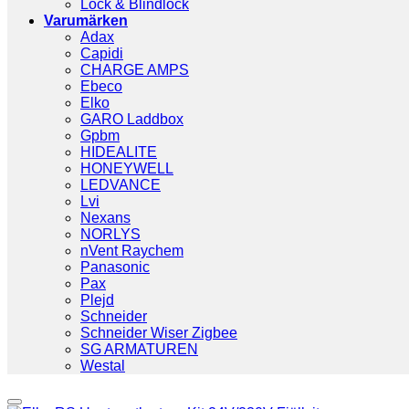
Lock & Blindlock
Varumärken
Adax
Capidi
CHARGE AMPS
Ebeco
Elko
GARO Laddbox
Gpbm
HIDEALITE
HONEYWELL
LEDVANCE
Lvi
Nexans
NORLYS
nVent Raychem
Panasonic
Pax
Plejd
Schneider
Schneider Wiser Zigbee
SG ARMATUREN
Westal