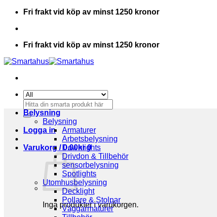
Skip
Fri frakt vid köp av minst 1250 kronor
to
content
Fri frakt vid köp av minst 1250 kronor
Sök
efter:
Belysning
Belysning
Logga in
Armaturer
Arbetsbelysning
Varukorg /
Downlights
0.00
kr
0
Drivdon & Tillbehör
sensorbelysning
Spotlights
Utomhusbelysning
Decklight
Pollare & Stolpar
Inga produkter i varukorgen.
Väggarmaturer