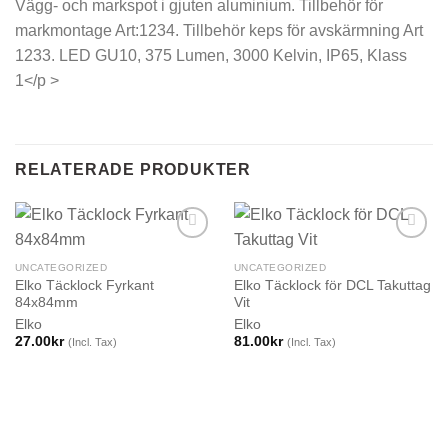
Vägg- och markspot i gjuten aluminium. Tillbehör för
markmontage Art:1234. Tillbehör keps för avskärmning Art
1233. LED GU10, 375 Lumen, 3000 Kelvin, IP65, Klass
1</p >
RELATERADE PRODUKTER
UNCATEGORIZED
UNCATEGORIZED
Elko Täcklock Fyrkant
Elko Täcklock för DCL Takuttag
84x84mm
Vit
Elko
Elko
27.00
kr
81.00
kr
(Incl. Tax)
(Incl. Tax)