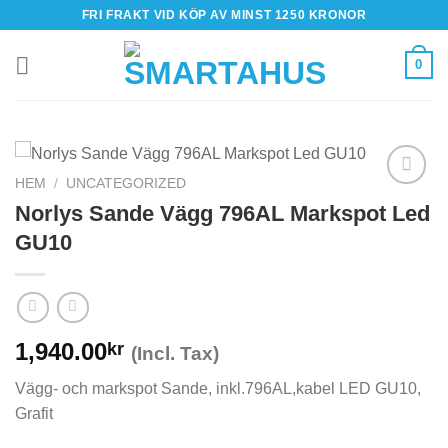
Skip
FRI FRAKT VID KÖP AV MINST 1250 KRONOR
to
content
0
HEM
/
UNCATEGORIZED
Norlys Sande Vägg 796AL Markspot Led
GU10
1,940.00
kr
(Incl. Tax)
Vägg- och markspot Sande, inkl.796AL,kabel LED GU10,
Grafit