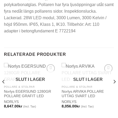
polykarbonatglas. Pollaren har fyra ljusöppningar utåt samt
fyra nedåt längs pollarens sidor. Inspektionslucka.
Lackerad. 28W LED modul, 3000 Lumen, 3000 Kelvin /
höjd 950mm. IP65, Klass 1, IK10. Tillbehör: Art: 110
adapter i betongfundament E 7722194
RELATERADE PRODUKTER
SLUT I LAGER
SLUT I LAGER
POLLARE & STOLPAR
POLLARE & STOLPAR
Norlys EGERSUND 1280GR
Norlys ARVIKA POLLARE
POLLARE GRAFIT LED
UTTAG SVART LED
NORLYS
NORLYS
8,647.00
kr
8,056.00
kr
(Incl. Tax)
(Incl. Tax)