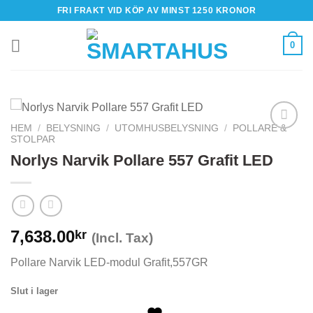
Skip
FRI FRAKT VID KÖP AV MINST 1250 KRONOR
to
content
0
HEM
/
BELYSNING
/
UTOMHUSBELYSNING
/
POLLARE &
STOLPAR
Norlys Narvik Pollare 557 Grafit LED
7,638.00
kr
(Incl. Tax)
Pollare Narvik LED-modul Grafit,557GR
Slut i lager