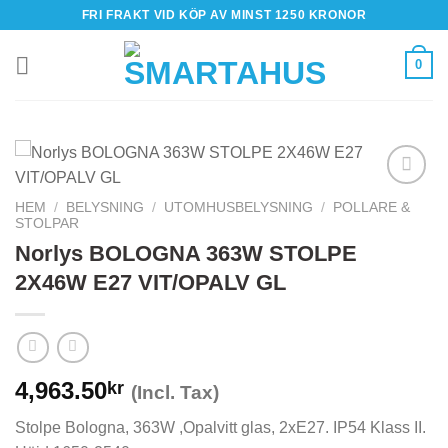
Skip
FRI FRAKT VID KÖP AV MINST 1250 KRONOR
to
content
0
HEM
/
BELYSNING
/
UTOMHUSBELYSNING
/
POLLARE &
STOLPAR
Norlys BOLOGNA 363W STOLPE
2X46W E27 VIT/OPALV GL
4,963.50
kr
(Incl. Tax)
Stolpe Bologna, 363W ,Opalvitt glas, 2xE27. IP54 Klass II.