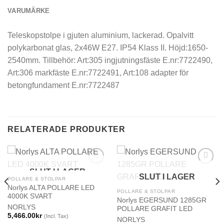
VARUMÄRKE
Teleskopstolpe i gjuten aluminium, lackerad. Opalvitt
polykarbonat glas, 2x46W E27. IP54 Klass II. Höjd:1650-
2540mm. Tillbehör: Art:305 ingjutningsfäste E.nr:7722490,
Art:306 markfäste E.nr:7722491, Art:108 adapter för
betongfundament E.nr:7722487
RELATERADE PRODUKTER
SLUT I LAGER
SLUT I LAGER
POLLARE & STOLPAR
Norlys ALTA POLLARE LED
POLLARE & STOLPAR
4000K SVART
Norlys EGERSUND 1285GR
NORLYS
POLLARE GRAFIT LED
5,466.00
kr
(Incl. Tax)
NORLYS