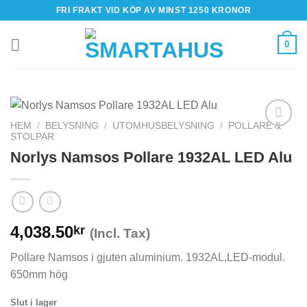
Skip
FRI FRAKT VID KÖP AV MINST 1250 KRONOR
to
content
0
HEM
/
BELYSNING
/
UTOMHUSBELYSNING
/
POLLARE &
STOLPAR
Norlys Namsos Pollare 1932AL LED Alu
4,038.50
kr
(Incl. Tax)
Pollare Namsos i gjuten aluminium. 1932AL,LED-modul.
650mm hög
Slut i lager