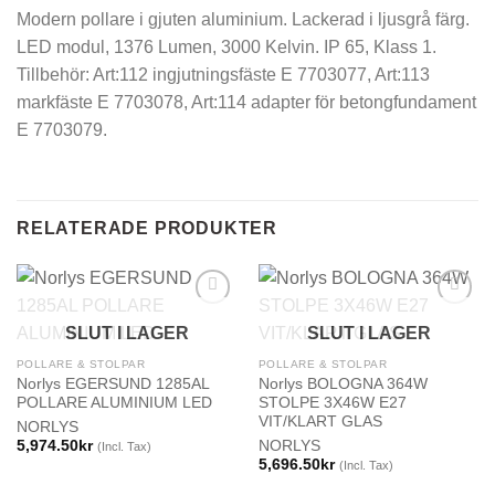
Modern pollare i gjuten aluminium. Lackerad i ljusgrå färg.
LED modul, 1376 Lumen, 3000 Kelvin. IP 65, Klass 1.
Tillbehör: Art:112 ingjutningsfäste E 7703077, Art:113
markfäste E 7703078, Art:114 adapter för betongfundament
E 7703079.
RELATERADE PRODUKTER
SLUT I LAGER
SLUT I LAGER
POLLARE & STOLPAR
POLLARE & STOLPAR
Norlys EGERSUND 1285AL
Norlys BOLOGNA 364W
POLLARE ALUMINIUM LED
STOLPE 3X46W E27
VIT/KLART GLAS
NORLYS
5,974.50
kr
NORLYS
(Incl. Tax)
5,696.50
kr
(Incl. Tax)