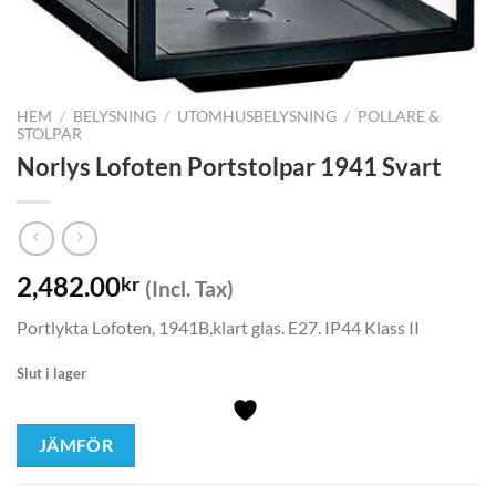
HEM
/
BELYSNING
/
UTOMHUSBELYSNING
/
POLLARE &
STOLPAR
Norlys Lofoten Portstolpar 1941 Svart
2,482.00
kr
(Incl. Tax)
Portlykta Lofoten, 1941B,klart glas. E27. IP44 Klass II
Slut i lager
JÄMFÖR