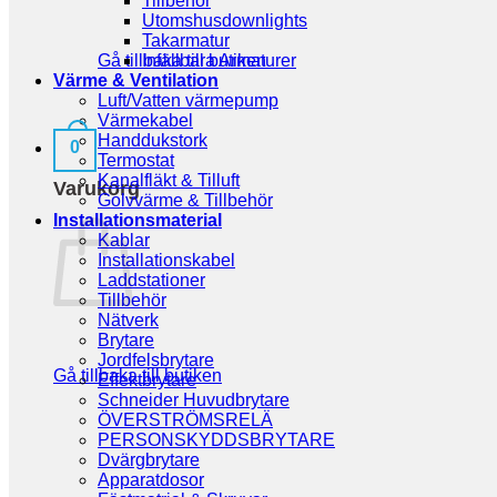
Tillbehör
Utomshusdownlights
Takarmatur
Gå tillbaka till butiken
Infällbara Armaturer
Värme & Ventilation
Luft/Vatten värmepump
Värmekabel
Handdukstork
0
Termostat
Kanalfläkt & Tilluft
Varukorg
Golvvärme & Tillbehör
Installationsmaterial
Kablar
Installationskabel
Laddstationer
Tillbehör
Nätverk
Brytare
Jordfelsbrytare
Gå tillbaka till butiken
Effektbrytare
Schneider Huvudbrytare
ÖVERSTRÖMSRELÄ
PERSONSKYDDSBRYTARE
Dvärgbrytare
Apparatdosor