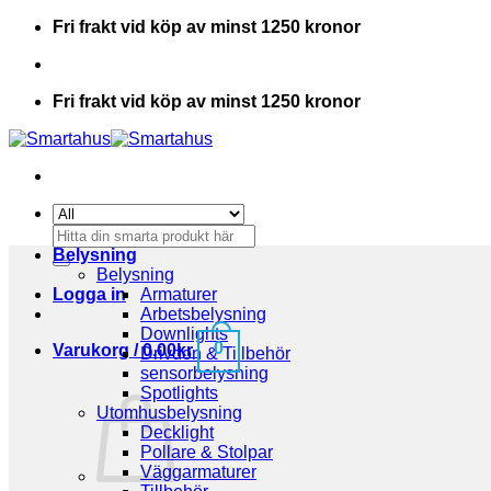
Skip
Fri frakt vid köp av minst 1250 kronor
to
content
Fri frakt vid köp av minst 1250 kronor
Sök
efter:
Belysning
Belysning
Logga in
Armaturer
Arbetsbelysning
Downlights
0
Varukorg /
0.00
kr
Drivdon & Tillbehör
sensorbelysning
Spotlights
Utomhusbelysning
Decklight
Pollare & Stolpar
Väggarmaturer