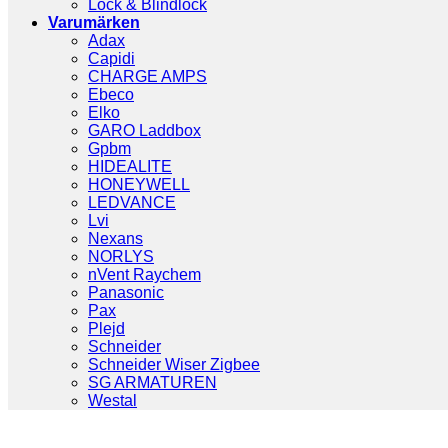
Lock & Blindlock
Varumärken
Adax
Capidi
CHARGE AMPS
Ebeco
Elko
GARO Laddbox
Gpbm
HIDEALITE
HONEYWELL
LEDVANCE
Lvi
Nexans
NORLYS
nVent Raychem
Panasonic
Pax
Plejd
Schneider
Schneider Wiser Zigbee
SG ARMATUREN
Westal