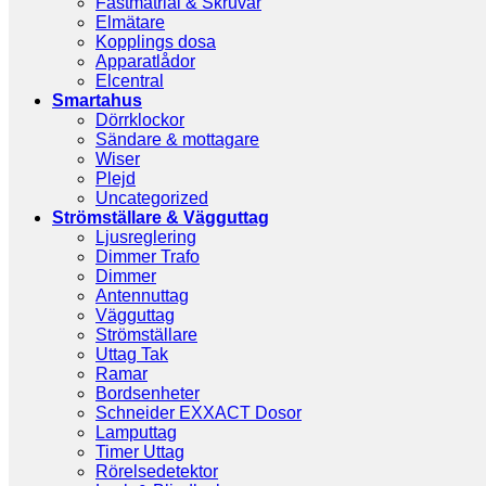
Fästmatrial & Skruvar
Elmätare
Kopplings dosa
Apparatlådor
Elcentral
Smartahus
Dörrklockor
Sändare & mottagare
Wiser
Plejd
Uncategorized
Strömställare & Vägguttag
Ljusreglering
Dimmer Trafo
Dimmer
Antennuttag
Vägguttag
Strömställare
Uttag Tak
Ramar
Bordsenheter
Schneider EXXACT Dosor
Lamputtag
Timer Uttag
Rörelsedetektor