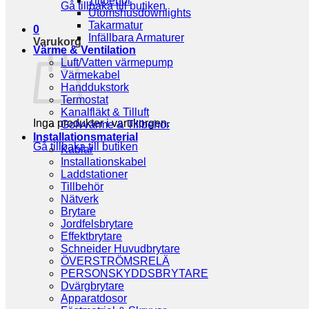
Tillbehör
Gå tillbaka till butiken
Utomshusdownlights
Takarmatur
0
Infällbara Armaturer
Varukorg
Värme & Ventilation
Luft/Vatten värmepump
Värmekabel
Handdukstork
Termostat
Kanalfläkt & Tilluft
Inga produkter i varukorgen.
Golvvärme & Tillbehör
Installationsmaterial
Gå tillbaka till butiken
Kablar
Installationskabel
Laddstationer
Tillbehör
Nätverk
Brytare
Jordfelsbrytare
Effektbrytare
Schneider Huvudbrytare
ÖVERSTRÖMSRELÄ
PERSONSKYDDSBRYTARE
Dvärgbrytare
Apparatdosor