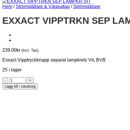
Hem
/
Strömställare & Vägguttag
/
Strömställare
EXXACT VIPPTRKN SEP LA
239.00
kr
(Incl. Tax)
Exxact Vipptryckknapp separat lampkrets Vit, BVB
25 i lager
EXXACT
VIPPTRKN
Lägg till i varukorg
SEP
LAMPKR
VIT
mängd