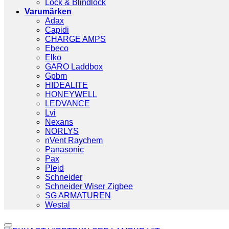
Lock & Blindlock
Varumärken
Adax
Capidi
CHARGE AMPS
Ebeco
Elko
GARO Laddbox
Gpbm
HIDEALITE
HONEYWELL
LEDVANCE
Lvi
Nexans
NORLYS
nVent Raychem
Panasonic
Pax
Plejd
Schneider
Schneider Wiser Zigbee
SG ARMATUREN
Westal