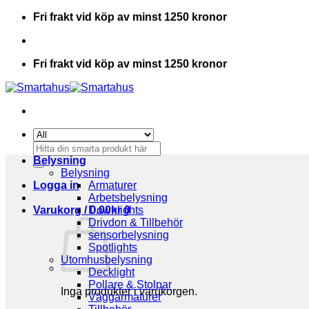
Skip
Fri frakt vid köp av minst 1250 kronor
to
content
Fri frakt vid köp av minst 1250 kronor
Sök
efter:
Belysning
Belysning
Logga in
Armaturer
Arbetsbelysning
Varukorg /
Downlights
0.00
kr
0
Drivdon & Tillbehör
sensorbelysning
Spotlights
Utomhusbelysning
Decklight
Pollare & Stolpar
Inga produkter i varukorgen.
Väggarmaturer