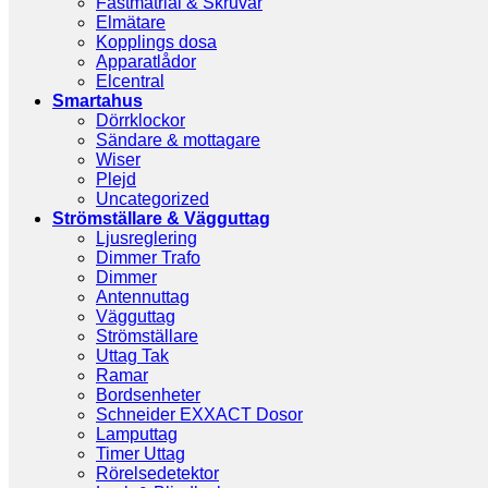
Fästmatrial & Skruvar
Elmätare
Kopplings dosa
Apparatlådor
Elcentral
Smartahus
Dörrklockor
Sändare & mottagare
Wiser
Plejd
Uncategorized
Strömställare & Vägguttag
Ljusreglering
Dimmer Trafo
Dimmer
Antennuttag
Vägguttag
Strömställare
Uttag Tak
Ramar
Bordsenheter
Schneider EXXACT Dosor
Lamputtag
Timer Uttag
Rörelsedetektor