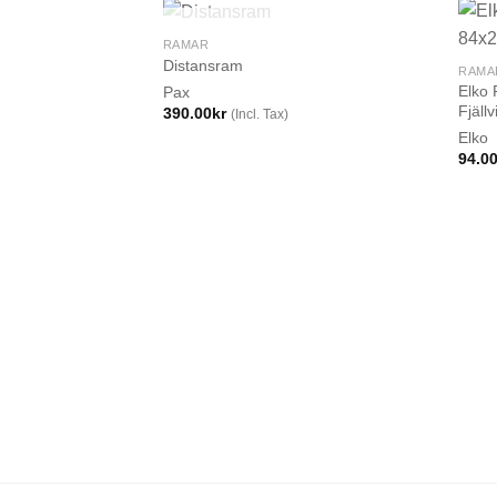
SLUT I LAGER
RAMAR
Distansram
RAMA
Elko
Pax
Fjällv
390.00
kr
(Incl. Tax)
Elko
94.0