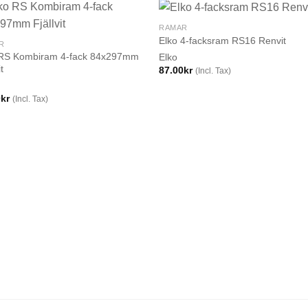
RAMAR
Elko 4-facksram RS16 Renvit
R
 RS Kombiram 4-fack 84x297mm
Elko
it
87.00
kr
(Incl. Tax)
0
kr
(Incl. Tax)