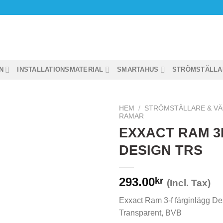
N
INSTALLATIONSMATERIAL
SMARTAHUS
STRÖMSTÄLLA
HEM
/
STRÖMSTÄLLARE & V
RAMAR
EXXACT RAM 3
DESIGN TRS
293.00
kr
(Incl. Tax)
Exxact Ram 3-f färginlägg De
Transparent, BVB