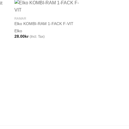
RAMAR
Elko KOMBI-RAM 1-FACK F-VIT
Elko
28.00
kr
(Incl. Tax)
RAMAR
Elko Förhöjningsring 
Vit
Elko
66.00
kr
(Incl. Tax)