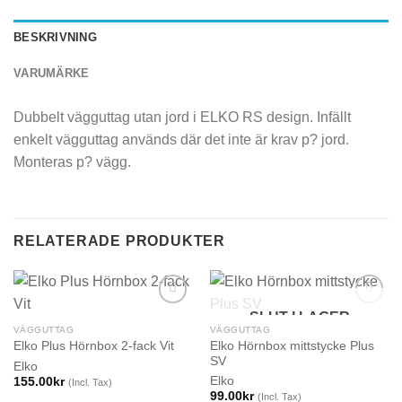
BESKRIVNING
VARUMÄRKE
Dubbelt vägguttag utan jord i ELKO RS design. Infällt
enkelt vägguttag används där det inte är krav p? jord.
Monteras p? vägg.
RELATERADE PRODUKTER
SLUT I LAGER
VÄGGUTTAG
VÄGGUTTAG
Elko Hörnbox mittstycke Plus
Elko Plus Hörnbox 2-fack Vit
SV
Elko
Elko
155.00
kr
(Incl. Tax)
99.00
kr
(Incl. Tax)