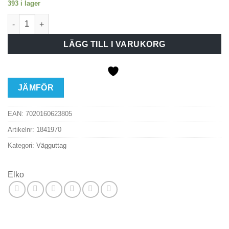
393 i lager
Elko RS Qvick 2-vägsuttag ojordat skruv Fjällvit mängd
LÄGG TILL I VARUKORG
JÄMFÖR
EAN:
7020160623805
Artikelnr:
1841970
Kategori:
Vägguttag
Elko