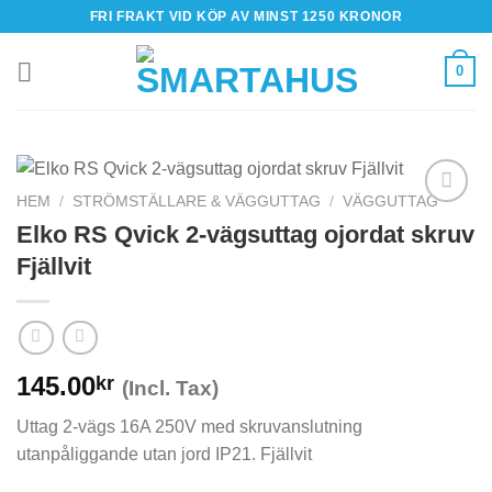
Skip
FRI FRAKT VID KÖP AV MINST 1250 KRONOR
to
content
0
HEM
/
STRÖMSTÄLLARE & VÄGGUTTAG
/
VÄGGUTTAG
Elko RS Qvick 2-vägsuttag ojordat skruv
Fjällvit
145.00
kr
(Incl. Tax)
Uttag 2-vägs 16A 250V med skruvanslutning
utanpåliggande utan jord IP21. Fjällvit