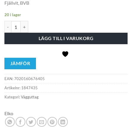
Fjällvit, BVB
20 i lager
Elko Admiral 1-vägsuttag Kapslat Skruv Fjällvit mängd
LÄGG TILL I VARUKORG
JÄMFÖR
EAN:
7020160676405
Artikelnr:
1847435
Kategori:
Vägguttag
Elko