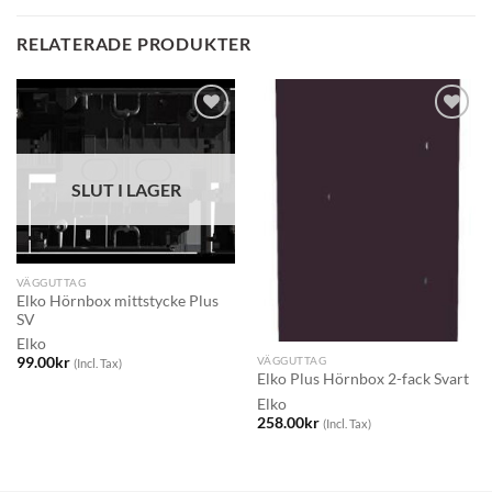
RELATERADE PRODUKTER
SLUT I LAGER
VÄGGUTTAG
Elko Hörnbox mittstycke Plus
SV
Elko
VÄGGUTTAG
99.00
kr
(Incl. Tax)
Elko Plus Hörnbox 2-fack Svart
Elko
258.00
kr
(Incl. Tax)