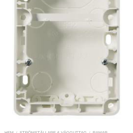
HEM
/
STRÖMSTÄLLARE & VÄGGUTTAG
/
RAMAR