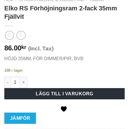
Elko RS Förhöjningsram 2-fack 35mm
Fjällvit
86.00
kr
(Incl. Tax)
HÖJD 35MM, FÖR DIMMER/PIR, BVB
108 i lager
Elko RS Förhöjningsram 2-fack 35mm Fjällvit mängd
LÄGG TILL I VARUKORG
JÄMFÖR