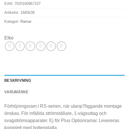
EAN:
7020160967107
Artikelnr:
1845638
Kategori:
Ramar
Elko
BESKRIVNING
VARUMÄRKE
Förhöjningsram i RS-serien, när utanp?liggande montage
önskas. För infällda strömställare, 1-vägsuttag och
svagströmsapparater. Ej för Plus Optionramar. Levereras
komplett med bottenplatta.