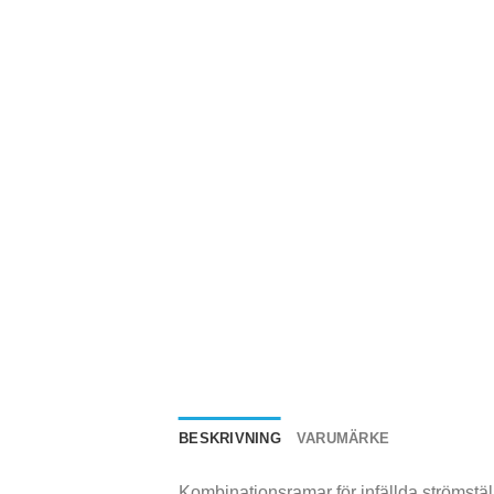
BESKRIVNING
VARUMÄRKE
Kombinationsramar för infällda strömstäl