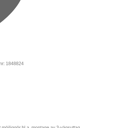
nr:
1848824
t möjliggör bl.a. montage av 3-vägsuttag