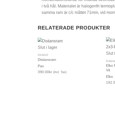
i två hål. Materialet är halogenfri term
samma ram är c/c måttet 71mm, vid mont
RELATERADE PRODUKTER
Slut i lager
Slut 
RAMAR
Distansram
RAMA
Elko 
Pax
Vit
390.00
kr
(Incl. Tax)
Elko
192.