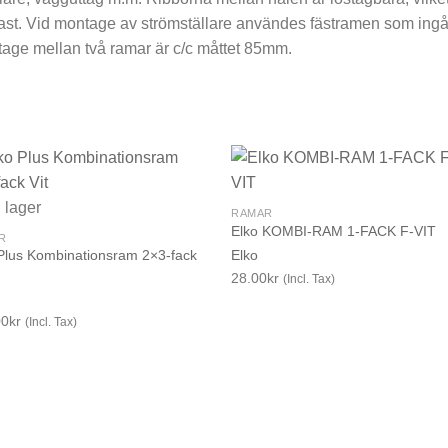
oplast. Vid montage av strömställare användes fästramen som ing
age mellan två ramar är c/c måttet 85mm.
i lager
RAMAR
Elko KOMBI-RAM 1-FACK F-VIT
R
Plus Kombinationsram 2×3-fack
Elko
28.00
kr
(Incl. Tax)
00
kr
(Incl. Tax)