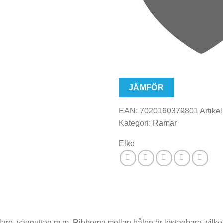
JÄMFÖR
EAN:
7020160379801
Artikel
Kategori:
Ramar
Elko
lare, vägguttag m.m. Ribborna mellan hålen är löstagbara, vilke