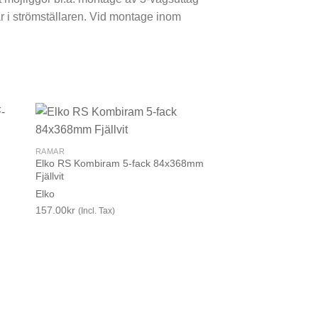
år i strömställaren. Vid montage inom
RAMAR
Elko RS Kombiram 5-fack 84x368mm
Fjällvit
Elko
157.00
kr
(Incl. Tax)