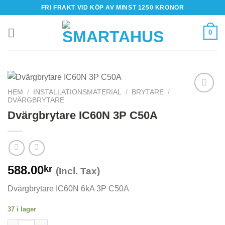
Skip
FRI FRAKT VID KÖP AV MINST 1250 KRONOR
to
content
0
HEM
/
INSTALLATIONSMATERIAL
/
BRYTARE
/
DVÄRGBRYTARE
Dvärgbrytare IC60N 3P C50A
588.00
kr
(Incl. Tax)
Dvärgbrytare IC60N 6kA 3P C50A
37 i lager
Dvärgbrytare IC60N 3P C50A mängd