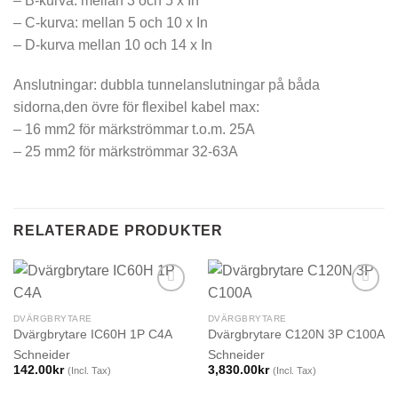
– B-kurva: mellan 3 och 5 x In
– C-kurva: mellan 5 och 10 x In
– D-kurva mellan 10 och 14 x In
Anslutningar: dubbla tunnelanslutningar på båda
sidorna,den övre för flexibel kabel max:
– 16 mm2 för märkströmmar t.o.m. 25A
– 25 mm2 för märkströmmar 32-63A
RELATERADE PRODUKTER
DVÄRGBRYTARE
DVÄRGBRYTARE
Dvärgbrytare IC60H 1P C4A
Dvärgbrytare C120N 3P C100A
Schneider
Schneider
142.00
kr
3,830.00
kr
(Incl. Tax)
(Incl. Tax)