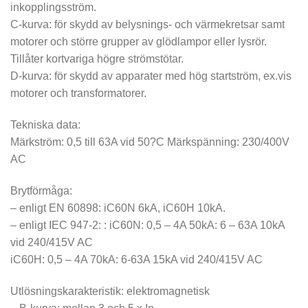
inkopplingsström.
C-kurva: för skydd av belysnings- och värmekretsar samt
motorer och större grupper av glödlampor eller lysrör.
Tillåter kortvariga högre strömstötar.
D-kurva: för skydd av apparater med hög startström, ex.vis
motorer och transformatorer.
Tekniska data:
Märkström: 0,5 till 63A vid 50?C Märkspänning: 230/400V
AC
Brytförmåga:
– enligt EN 60898: iC60N 6kA, iC60H 10kA.
– enligt IEC 947-2: : iC60N: 0,5 – 4A 50kA: 6 – 63A 10kA
vid 240/415V AC
iC60H: 0,5 – 4A 70kA: 6-63A 15kA vid 240/415V AC
Utlösningskarakteristik: elektromagnetisk