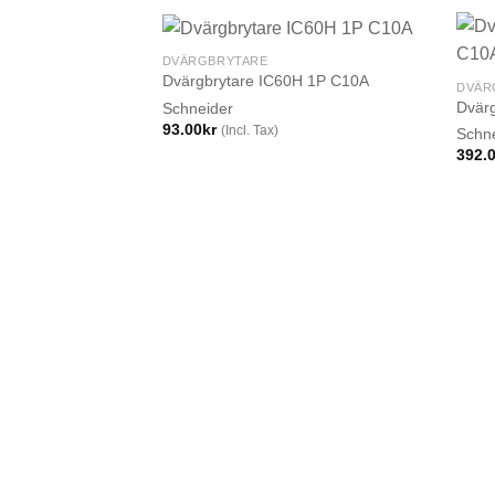
DVÄRGBRYTARE
Dvärgbrytare IC60H 1P C10A
DVÄR
Dvär
Schneider
93.00
kr
(Incl. Tax)
Schn
392.