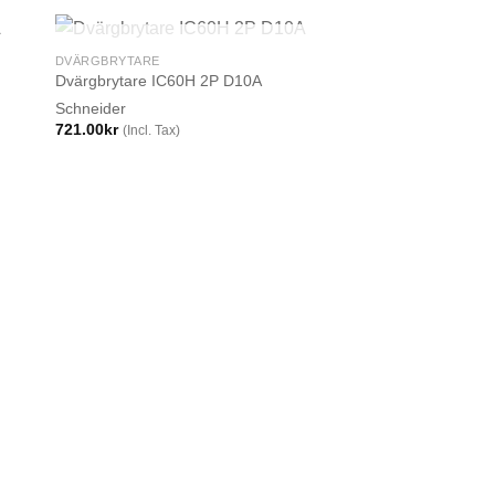
SLUT I LAGER
DVÄRGBRYTARE
Dvärgbrytare IC60H 2P D10A
Schneider
721.00
kr
(Incl. Tax)
DVÄRGBRYTARE
Dvärgbrytare IC60H
Schneider
614.00
kr
(Incl. Tax)