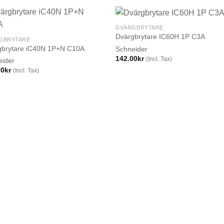
DVÄRGBRYTARE
Dvärgbrytare IC60H 1P C3A
GBRYTARE
gbrytare iC40N 1P+N C10A
Schneider
142.00
kr
(Incl. Tax)
eider
00
kr
(Incl. Tax)