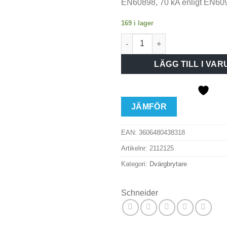
EN60898, 70 kA enligt EN60
169 i lager
Dvärgbrytare IC60H 1P C4A m
LÄGG TILL I VA
JÄMFÖR
EAN:
3606480438318
Artikelnr:
2112125
Kategori:
Dvärgbrytare
Schneider