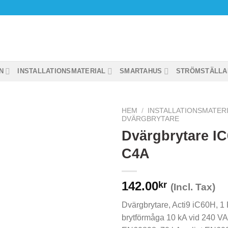
N
INSTALLATIONSMATERIAL
SMARTAHUS
STRÖMSTÄLLA
HEM
/
INSTALLATIONSMATER
DVÄRGBRYTARE
Dvärgbrytare I
C4A
142.00
kr
(Incl. Tax)
Dvärgbrytare, Acti9 iC60H, 1 P
brytförmåga 10 kA vid 240 VA