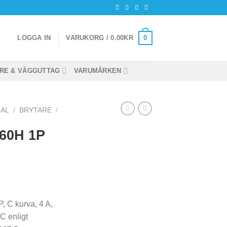
0
LOGGA IN
VARUKORG /
0.00
KR
RE & VÄGGUTTAG
VARUMÄRKEN
IAL
/
BRYTARE
/
C60H 1P
, C kurva, 4 A,
C enligt