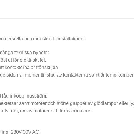
mmersiella och industriella installationer.
 många tekniska nyheter.
t ut för elektriskt fel.
att kontakterna är frånskiljda
e sidorna, momenttillslag av kontakterna samt är temp.kompe
d låg inkopplingsström.
kretsar samt motorer och större grupper av glödlampor eller lysrö
artström, ex.vis motorer och transformatorer.
nning: 230/400V AC