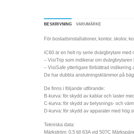
BESKRIVNING
VARUMÄRKE
För bostadsinstallationer, kontor, skolor, ko
iC60 är en helt ny serie dvärgbrytare med
– VisiTrip som indikerar om dvärgbrytaren lös
– VisiSafe ytterligare förbättrad indikering 
De har dubbla anslutningsklämmor på bägg
De finns i följande utförande:
B-kurva: för skydd av kablar och laster me
C-kurva: för skydd av belysnings- och värme
D-kurva: för skydd av apparater med hög st
Tekniska data:
Märkström: 0,5 till 63A vid 50?C Märkspä