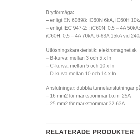
Brytförmåga:
– enligt EN 60898: iC60N 6kA, iC60H 10k
– enligt IEC 947-2: : iC60N: 0,5 – 4A 50k
iC60H: 0,5 – 4A 70kA: 6-63A 15kA vid 24
Utlösningskarakteristik: elektromagnetisk
– B-kurva: mellan 3 och 5 x In
– C-kurva: mellan 5 och 10 x In
– D-kurva mellan 10 och 14 x In
Anslutningar: dubbla tunnelanslutningar på
– 16 mm2 för märkströmmar t.o.m. 25A
– 25 mm2 för märkströmmar 32-63A
RELATERADE PRODUKTER