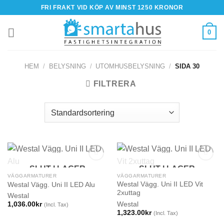
Skip
FRI FRAKT VID KÖP AV MINST 1250 KRONOR
to
content
0
HEM
/
BELYSNING
/
UTOMHUSBELYSNING
/
SIDA 30
FILTRERA
SLUT I LAGER
SLUT I LAGER
VÄGGARMATURER
VÄGGARMATURER
Westal Vägg. Uni II LED Vit
Westal Vägg. Uni II LED Alu
2xuttag
Westal
Westal
1,036.00
kr
(Incl. Tax)
1,323.00
kr
(Incl. Tax)