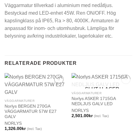
Väggarmatur tillverkad i aluminium med nedåtljus.
Bestyckad med LED-enhet 45W. Ren ON/OFF. Hög
kapslingklass på IP65, Ra > 80, 4000K. Armaturen är
anpassad för inom- och utomhusbruk. Lämpliga för
belysning av/kring industrilokaler, lagerlokaler etc.
RELATERADE PRODUKTER
SLUT I LAGER
VÄGGARMATURER
Norlys ASKER 1715GA
VÄGGARMATURER
NEDLJUS GALV LED
Norlys BERGEN 270GA
NORLYS
VÄGGARMATUR 57W E27
2,501.00
kr
(Incl. Tax)
GALV
NORLYS
1,326.00
kr
(Incl. Tax)