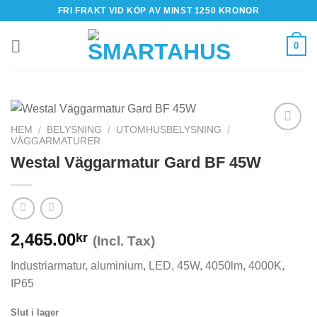
Skip
FRI FRAKT VID KÖP AV MINST 1250 KRONOR
to
content
0
HEM
/
BELYSNING
/
UTOMHUSBELYSNING
/
VÄGGARMATURER
Westal Väggarmatur Gard BF 45W
2,465.00
kr
(Incl. Tax)
Industriarmatur, aluminium, LED, 45W, 4050lm, 4000K,
IP65
Slut i lager