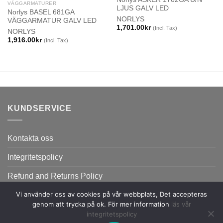
VÄGGARMATURER
LJUS GALV LED
Norlys BASEL 681GA
NORLYS
VÄGGARMATUR GALV LED
1,701.00
kr
(Incl. Tax)
NORLYS
1,916.00
kr
(Incl. Tax)
KUNDSERVICE
Kontakta oss
Integritetspolicy
Refund and Returns Policy
Vi använder oss av cookies på vår webbplats, Det accepteras
genom att trycka på ok. För mer information
läs vår
integritetspolicy