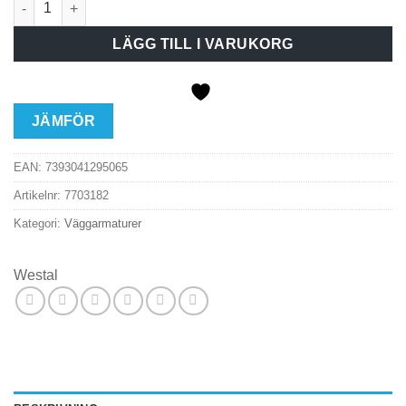
LÄGG TILL I VARUKORG
JÄMFÖR
EAN:
7393041295065
Artikelnr:
7703182
Kategori:
Väggarmaturer
Westal