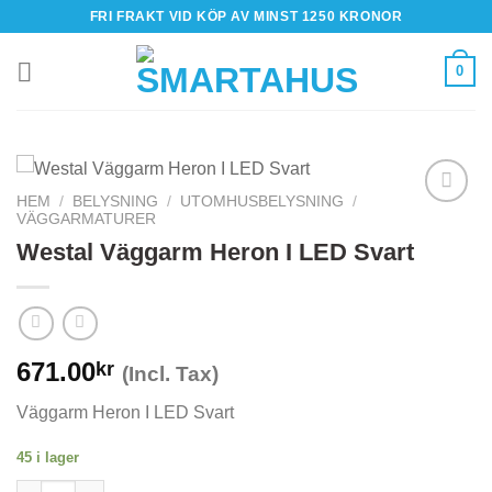
Skip
FRI FRAKT VID KÖP AV MINST 1250 KRONOR
to
content
0
HEM
/
BELYSNING
/
UTOMHUSBELYSNING
/
VÄGGARMATURER
Westal Väggarm Heron I LED Svart
671.00
kr
(Incl. Tax)
Väggarm Heron I LED Svart
45 i lager
Westal Väggarm Heron I LED Svart mängd