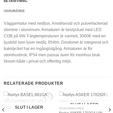
BESKRIVNING
VARUMÄRKE
Väggarmatur med nedljus. Anodiserad och pulverlackerad
stomme i aluminium. Armaturen är bestyckad med LED
COB på 6W. Färgtemperaturen är varmvit, 3000K med en
ljusbild som lyser nedåt, 854lm. Drivdonet är integrerat och
bakstycket har en ingång/utgång. Armaturen är för
utomhusbruk, IP54 men passar även för inomhus bruk
liksom både i privat och offentlig miljö.
RELATERADE PRODUKTER
SLUT I LAGER
SLUT I LAGER
VÄGGARMATURER
Norlys ASKER 1702GA U/N