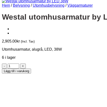
Hem
/
Belysning
/
Utomhusbelysning
/
Väggarmaturer
Westal utomhusarmatur by 
2,905.00
kr
(Incl. Tax)
Utomhusarmatur, alugrå, LED, 38W
6 i lager
Westal
utomhusarmatur
Lägg till i varukorg
by
LED
38W
mängd