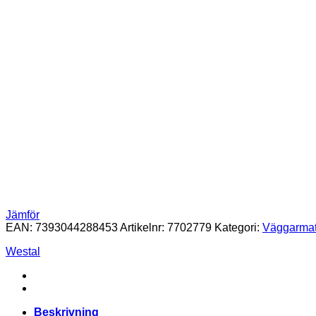
Jämför
EAN:
7393044288453
Artikelnr:
7702779
Kategori:
Väggarmat
Westal
Beskrivning