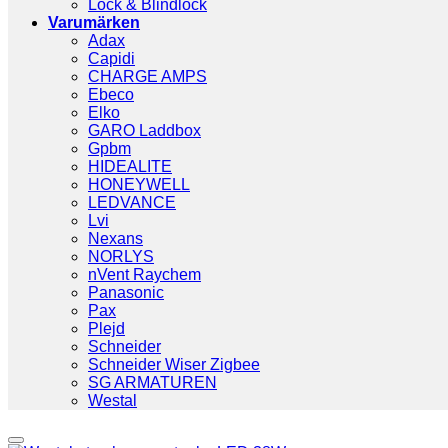
Lock & Blindlock
Varumärken
Adax
Capidi
CHARGE AMPS
Ebeco
Elko
GARO Laddbox
Gpbm
HIDEALITE
HONEYWELL
LEDVANCE
Lvi
Nexans
NORLYS
nVent Raychem
Panasonic
Pax
Plejd
Schneider
Schneider Wiser Zigbee
SG ARMATUREN
Westal