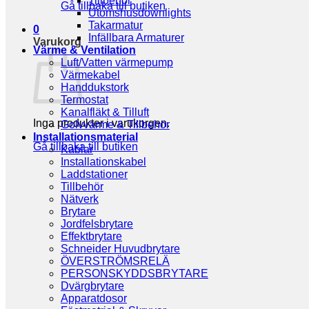
Tillbehör
Gå tillbaka till butiken
Utomshusdownlights
Takarmatur
0
Infällbara Armaturer
Varukorg
Värme & Ventilation
Luft/Vatten värmepump
Värmekabel
Handdukstork
Termostat
Kanalfläkt & Tilluft
Inga produkter i varukorgen.
Golvvärme & Tillbehör
Installationsmaterial
Gå tillbaka till butiken
Kablar
Installationskabel
Laddstationer
Tillbehör
Nätverk
Brytare
Jordfelsbrytare
Effektbrytare
Schneider Huvudbrytare
ÖVERSTRÖMSRELÄ
PERSONSKYDDSBRYTARE
Dvärgbrytare
Apparatdosor