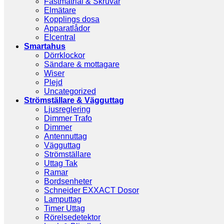
Fästmatrial & Skruvar
Elmätare
Kopplings dosa
Apparatlådor
Elcentral
Smartahus
Dörrklockor
Sändare & mottagare
Wiser
Plejd
Uncategorized
Strömställare & Vägguttag
Ljusreglering
Dimmer Trafo
Dimmer
Antennuttag
Vägguttag
Strömställare
Uttag Tak
Ramar
Bordsenheter
Schneider EXXACT Dosor
Lamputtag
Timer Uttag
Rörelsedetektor