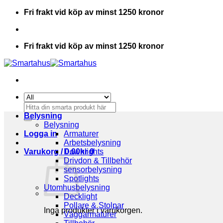
Skip
Fri frakt vid köp av minst 1250 kronor
to
content
Fri frakt vid köp av minst 1250 kronor
Sök
efter:
Belysning
Belysning
Logga in
Armaturer
Arbetsbelysning
Varukorg /
Downlights
0.00
kr
0
Drivdon & Tillbehör
sensorbelysning
Spotlights
Utomhusbelysning
Decklight
Pollare & Stolpar
Inga produkter i varukorgen.
Väggarmaturer