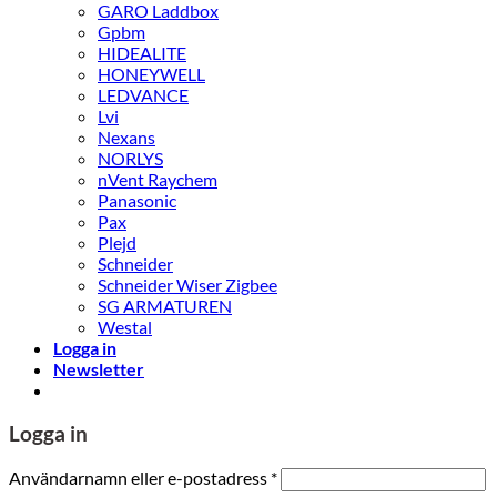
GARO Laddbox
Gpbm
HIDEALITE
HONEYWELL
LEDVANCE
Lvi
Nexans
NORLYS
nVent Raychem
Panasonic
Pax
Plejd
Schneider
Schneider Wiser Zigbee
SG ARMATUREN
Westal
Logga in
Newsletter
Logga in
Obligatoriskt
Användarnamn eller e-postadress
*