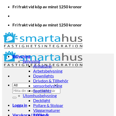
Skip
Fri frakt vid köp av minst 1250 kronor
to
content
Fri frakt vid köp av minst 1250 kronor
Belysning
Belysning
Armaturer
Arbetsbelysning
Downlights
Drivdon & Tillbehör
sensorbelysning
Sök
Spotlights
efter:
Utomhusbelysning
Decklight
Logga in
Pollare & Stolpar
Väggarmaturer
Varukorg /
0.00
kr
0
Tillbehör