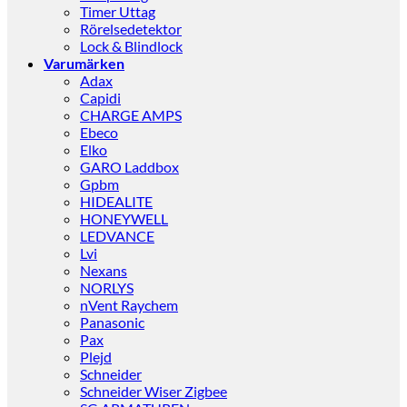
Timer Uttag
Rörelsedetektor
Lock & Blindlock
Varumärken
Adax
Capidi
CHARGE AMPS
Ebeco
Elko
GARO Laddbox
Gpbm
HIDEALITE
HONEYWELL
LEDVANCE
Lvi
Nexans
NORLYS
nVent Raychem
Panasonic
Pax
Plejd
Schneider
Schneider Wiser Zigbee