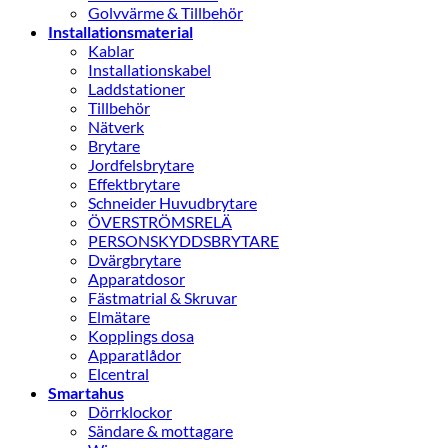
Golvvärme & Tillbehör
Installationsmaterial
Kablar
Installationskabel
Laddstationer
Tillbehör
Nätverk
Brytare
Jordfelsbrytare
Effektbrytare
Schneider Huvudbrytare
ÖVERSTRÖMSRELÄ
PERSONSKYDDSBRYTARE
Dvärgbrytare
Apparatdosor
Fästmatrial & Skruvar
Elmätare
Kopplings dosa
Apparatlådor
Elcentral
Smartahus
Dörrklockor
Sändare & mottagare