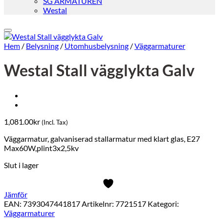
SG ARMATUREN
Westal
Hem
/
Belysning
/
Utomhusbelysning
/
Väggarmaturer
Westal Stall vägglykta Galv
1,081.00
kr
(Incl. Tax)
Väggarmatur, galvaniserad stallarmatur med klart glas, E27
Max60W,plint3x2,5kv
Slut i lager
Jämför
EAN:
7393047441817
Artikelnr:
7721517
Kategori:
Väggarmaturer