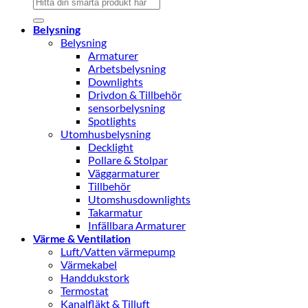
Sök
efter:
Belysning
Belysning
Armaturer
Arbetsbelysning
Downlights
Drivdon & Tillbehör
sensorbelysning
Spotlights
Utomhusbelysning
Decklight
Pollare & Stolpar
Väggarmaturer
Tillbehör
Utomshusdownlights
Takarmatur
Infällbara Armaturer
Värme & Ventilation
Luft/Vatten värmepump
Värmekabel
Handdukstork
Termostat
Kanalfläkt & Tilluft