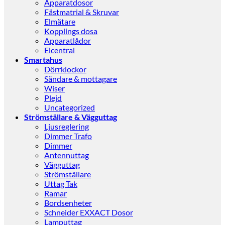
Apparatdosor
Fästmatrial & Skruvar
Elmätare
Kopplings dosa
Apparatlådor
Elcentral
Smartahus
Dörrklockor
Sändare & mottagare
Wiser
Plejd
Uncategorized
Strömställare & Vägguttag
Ljusreglering
Dimmer Trafo
Dimmer
Antennuttag
Vägguttag
Strömställare
Uttag Tak
Ramar
Bordsenheter
Schneider EXXACT Dosor
Lamputtag