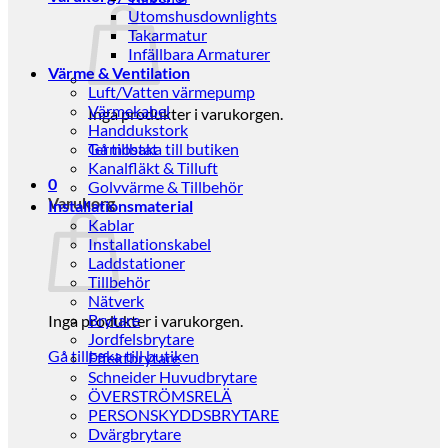
Utomshusdownlights
Takarmatur
Infällbara Armaturer
Värme & Ventilation
Luft/Vatten värmepump
Värmekabel
Inga produkter i varukorgen.
Handdukstork
Gå tillbaka till butiken
Termostat
Kanalfläkt & Tilluft
0
Golvvärme & Tillbehör
Varukorg
Installationsmaterial
Kablar
Installationskabel
Laddstationer
Tillbehör
Nätverk
Brytare
Inga produkter i varukorgen.
Jordfelsbrytare
Gå tillbaka till butiken
Effektbrytare
Schneider Huvudbrytare
ÖVERSTRÖMSRELÄ
PERSONSKYDDSBRYTARE
Dvärgbrytare