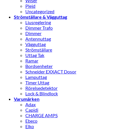
Wiser
Plejd
Uncategorized
Strömställare & Vägguttag
Ljusreglering
Dimmer Trafo
Dimmer
Antennuttag
Vägguttag
Strömställare
Uttag Tak
Ramar
Bordsenheter
Schneider EXXACT Dosor
Lamputtag
Timer Uttag
Rörelsedetektor
Lock & Blindlock
Varumärken
Adax
Capidi
CHARGE AMPS
Ebeco
Elko