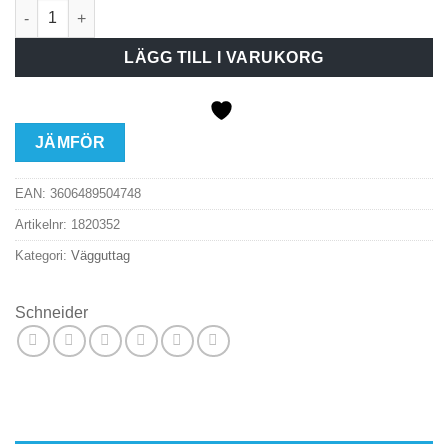
Vägguttag utv Ren 1-v J Sv mängd
LÄGG TILL I VARUKORG
JÄMFÖR
EAN:
3606489504748
Artikelnr:
1820352
Kategori:
Vägguttag
Schneider