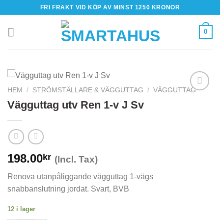
Skip
FRI FRAKT VID KÖP AV MINST 1250 KRONOR
to
content
0
HEM
/
STRÖMSTÄLLARE & VÄGGUTTAG
/
VÄGGUTTAG
Vägguttag utv Ren 1-v J Sv
198.00
kr
(Incl. Tax)
Renova utanpåliggande vägguttag 1-vägs
snabbanslutning jordat. Svart, BVB
12 i lager