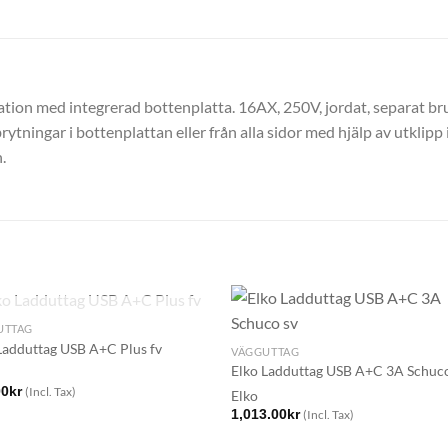
ation med integrerad bottenplatta. 16AX, 250V, jordat, separat b
ytningar i bottenplattan eller från alla sidor med hjälp av utklip
.
SLUT I LAGER
UTTAG
Ladduttag USB A+C Plus fv
VÄGGUTTAG
Elko Ladduttag USB A+C 3A Schuco
00
kr
(Incl. Tax)
Elko
1,013.00
kr
(Incl. Tax)