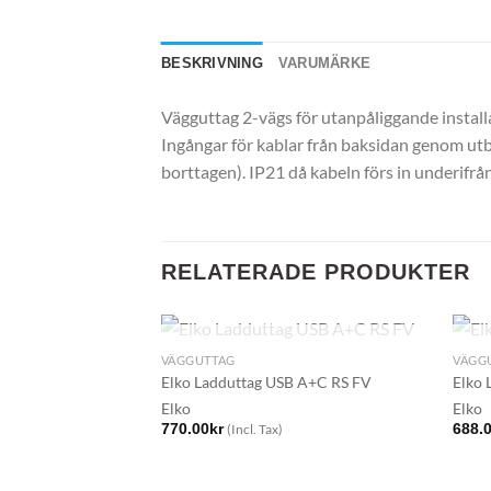
BESKRIVNING
VARUMÄRKE
Vägguttag 2-vägs för utanpåliggande install
Ingångar för kablar från baksidan genom utbr
borttagen). IP21 då kabeln förs in underifrån
RELATERADE PRODUKTER
SLUT I LAGER
VÄGGUTTAG
VÄGG
Elko Ladduttag USB A+C RS FV
Elko 
Elko
Elko
770.00
kr
688.
(Incl. Tax)