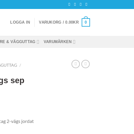
0
LOGGA IN
VARUKORG /
0.00
KR
RE & VÄGGUTTAG
VARUMÄRKEN
GGUTTAG
/
gs sep
ag 2-vägs jordat