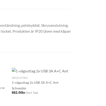
runntändning, petskyddat. Skruvanslutning.
p i locket. Produkten är IP20 (även med kåpan
VÄGGUTTAG
1-vägsuttag 2x USB 3A A+C Ant
 sv
Schneider
862.00
kr
(Incl. Tax)