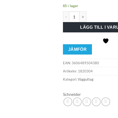
65 i lager
Väggut utv 2-vägs sep jord Vi
LÄGG TILL I VA
JÄMFÖR
EAN:
3606489504380
Artikelnr:
1820304
Kategori:
Vägguttag
Schneider