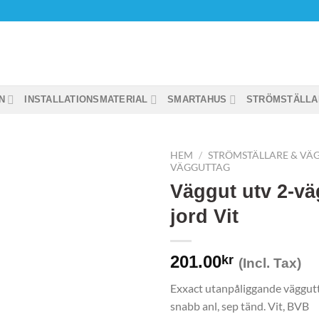
N
INSTALLATIONSMATERIAL
SMARTAHUS
STRÖMSTÄLLA
HEM
/
STRÖMSTÄLLARE & VÄ
VÄGGUTTAG
Väggut utv 2-vä
jord Vit
201.00
kr
(Incl. Tax)
Exxact utanpåliggande väggutt
snabb anl, sep tänd. Vit, BVB