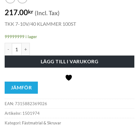
217.00
kr
(Incl. Tax)
TKK 7-10V/40 KLAMMER 100ST
99999999 i lager
TKK 7-10V/40 KLAMMER 100ST mängd
LÄGG TILL I VARUKORG
JÄMFÖR
EAN:
7315882369026
Artikelnr:
1501974
Kategori:
Fästmatrial & Skruvar