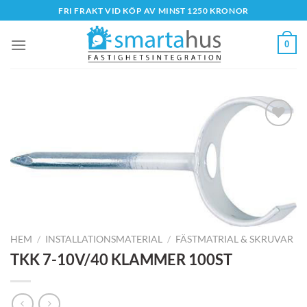
Skip
FRI FRAKT VID KÖP AV MINST 1250 KRONOR
to
content
0
HEM
/
INSTALLATIONSMATERIAL
/
FÄSTMATRIAL & SKRUVAR
TKK 7-10V/40 KLAMMER 100ST