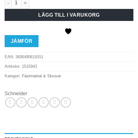
LÄGG TILL I VARUKORG
JÄMFÖR
EAN:
3606480619151
Artikelnr:
1515943
Kategori:
Fästmatrial & Skruvar
Schneider