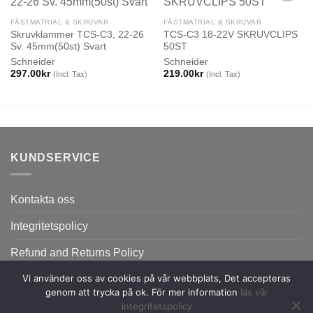
FÄSTMATRIAL & SKRUVAR
FÄSTMATRIAL & SKRUVAR
Skruvklammer TCS-C3, 22-26
TCS-C3 18-22V SKRUVCLIPS
Sv. 45mm(50st) Svart
50ST
Schneider
Schneider
297.00
kr
219.00
kr
(Incl. Tax)
(Incl. Tax)
KUNDSERVICE
Kontakta oss
Integritetspolicy
Refund and Returns Policy
Vi använder oss av cookies på vår webbplats, Det accepteras
genom att trycka på ok. För mer information
läs vår
integritetspolicy