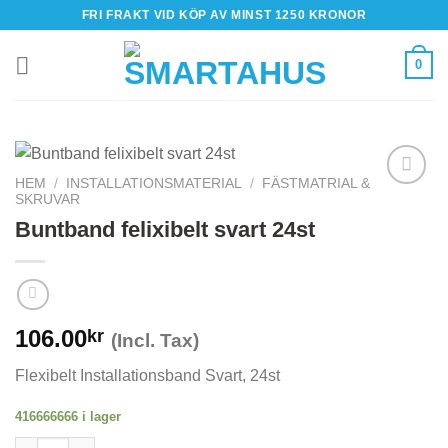
Skip
FRI FRAKT VID KÖP AV MINST 1250 KRONOR
to
content
0
HEM
/
INSTALLATIONSMATERIAL
/
FÄSTMATRIAL &
SKRUVAR
Buntband felixibelt svart 24st
106.00
kr
(Incl. Tax)
Flexibelt Installationsband Svart, 24st
416666666 i lager
Buntband felixibelt svart 24st mängd