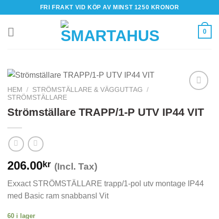
Skip
FRI FRAKT VID KÖP AV MINST 1250 KRONOR
to
content
0
HEM
/
STRÖMSTÄLLARE & VÄGGUTTAG
/
STRÖMSTÄLLARE
Strömställare TRAPP/1-P UTV IP44 VIT
206.00
kr
(Incl. Tax)
Exxact STRÖMSTÄLLARE trapp/1-pol utv montage IP44
med Basic ram snabbansl Vit
60 i lager