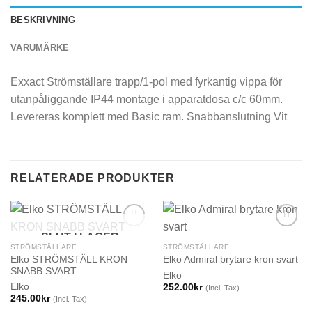
BESKRIVNING
VARUMÄRKE
Exxact Strömställare trapp/1-pol med fyrkantig vippa för
utanpåliggande IP44 montage i apparatdosa c/c 60mm.
Levereras komplett med Basic ram. Snabbanslutning Vit
RELATERADE PRODUKTER
SLUT I LAGER
STRÖMSTÄLLARE
STRÖMSTÄLLARE
Elko STRÖMSTÄLL KRON
Elko Admiral brytare kron svart
SNABB SVART
Elko
Elko
252.00
kr
(Incl. Tax)
245.00
kr
(Incl. Tax)