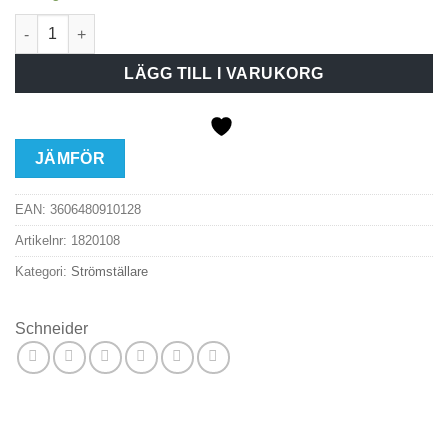
Strömställare TRAPP/1-P UTV IP44 VIT mängd
LÄGG TILL I VARUKORG
JÄMFÖR
EAN:
3606480910128
Artikelnr:
1820108
Kategori:
Strömställare
Schneider