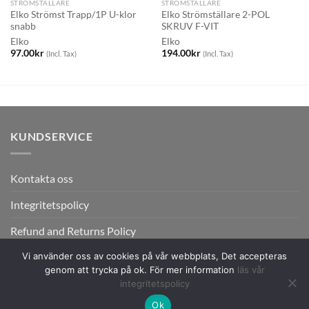
STRÖMSTÄLLARE
STRÖMSTÄLLARE
Elko Strömst Trapp/1P U-klor
Elko Strömställare 2-POL
snabb
SKRUV F-VIT
Elko
Elko
97.00
kr
194.00
kr
(Incl. Tax)
(Incl. Tax)
KUNDSERVICE
Kontakta oss
Integritetspolicy
Refund and Returns Policy
Vi använder oss av cookies på vår webbplats, Det accepteras
genom att trycka på ok. För mer information
läs vår
integritetspolicy
Ok
Copyright 2026 ©
Flatsome Theme.