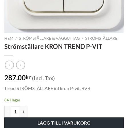
HEM
/
STRÖMSTÄLLARE & VÄGGUTTAG
/
STRÖMSTÄLLARE
Strömställare KRON TREND P-VIT
287.00
kr
(Incl. Tax)
Trend STRÖMSTÄLLARE inf kron P-vit, BVB
84 i lager
Strömställare KRON TREND P-VIT mängd
LÄGG TILL I VARUKORG