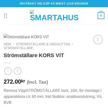
Skip
FRI FRAKT VID KÖP AV MINST 1250 KRONOR
to
content
0
HEM
/
STRÖMSTÄLLARE & VÄGGUTTAG
/
STRÖMSTÄLLARE
Strömställare KORS VIT
272.00
kr
(Incl. Tax)
Renova VippSTRÖMSTÄLLARE kors, 16A, för montage i
apparatdosa c/c 60 mm. Inkl fästklor. snabbanslutning. Vit,
BVB