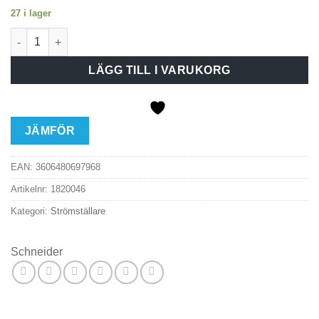
27 i lager
Strömställare KORS VIT mängd
LÄGG TILL I VARUKORG
JÄMFÖR
EAN:
3606480697968
Artikelnr:
1820046
Kategori:
Strömställare
Schneider