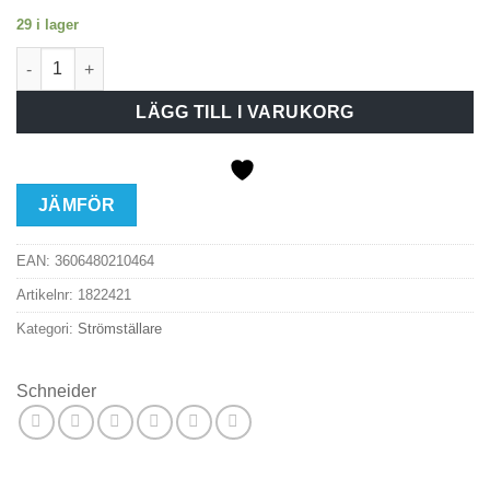
29 i lager
Schneider Exxact Strömställare Trapp/1-pol Komplett Vit mängd
LÄGG TILL I VARUKORG
JÄMFÖR
EAN:
3606480210464
Artikelnr:
1822421
Kategori:
Strömställare
Schneider