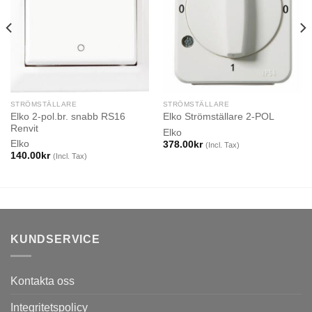
STRÖMSTÄLLARE
STRÖMSTÄLLARE
Elko 2-pol.br. snabb RS16
Elko Strömställare 2-POL
Renvit
Elko
Elko
378.00
kr
(Incl. Tax)
140.00
kr
(Incl. Tax)
KUNDSERVICE
Kontakta oss
Integritetspolicy