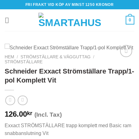
Skip
FRI FRAKT VID KÖP AV MINST 1250 KRONOR
to
content
0
HEM
/
STRÖMSTÄLLARE & VÄGGUTTAG
/
STRÖMSTÄLLARE
Schneider Exxact Strömställare Trapp/1-
pol Komplett Vit
126.00
kr
(Incl. Tax)
Exxact STRÖMSTÄLLARE trapp komplett med Basic ram
snabbanslutning Vit