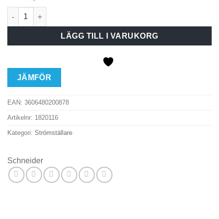
Strömställare Exxact kron vit mängd
LÄGG TILL I VARUKORG
JÄMFÖR
EAN:
3606480200878
Artikelnr:
1820116
Kategori:
Strömställare
Schneider