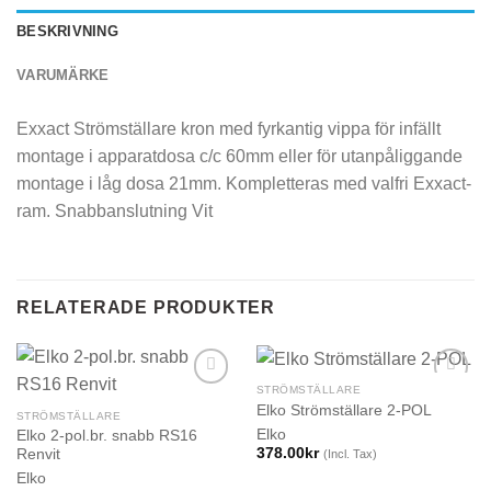
BESKRIVNING
VARUMÄRKE
Exxact Strömställare kron med fyrkantig vippa för infällt
montage i apparatdosa c/c 60mm eller för utanpåliggande
montage i låg dosa 21mm. Kompletteras med valfri Exxact-
ram. Snabbanslutning Vit
RELATERADE PRODUKTER
STRÖMSTÄLLARE
Elko Strömställare 2-POL
STRÖMSTÄLLARE
Elko
Elko 2-pol.br. snabb RS16
378.00
kr
Renvit
(Incl. Tax)
Elko