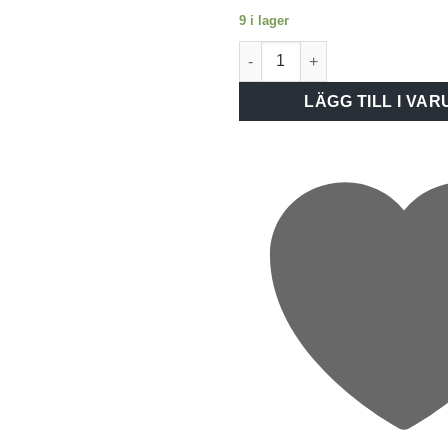
9 i lager
Schneider Strömställare EXXA
LÄGG TILL I VA