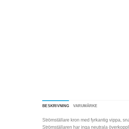
BESKRIVNING
VARUMÄRKE
Strömställare kron med fyrkantig vippa, 
Strömställaren har inga neutrala överkopp