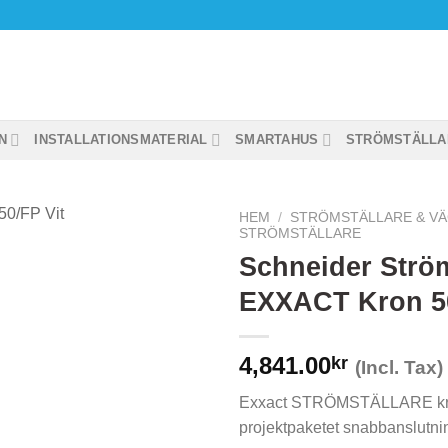
N
INSTALLATIONSMATERIAL
SMARTAHUS
STRÖMSTÄLLA
HEM
/
STRÖMSTÄLLARE & V
STRÖMSTÄLLARE
Schneider Ström
EXXACT Kron 50
4,841.00
kr
(Incl. Tax)
Exxact STRÖMSTÄLLARE k
projektpaketet snabbanslutni