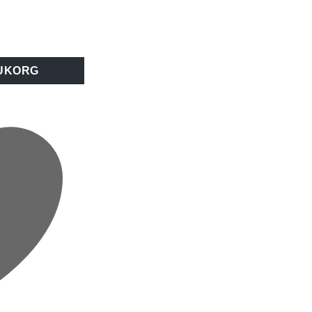
CT Kron 50/FP Vit mängd
RUKORG