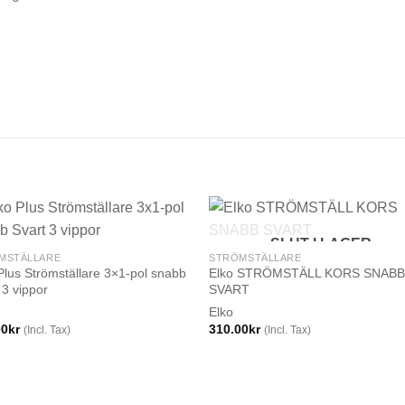
SLUT I LAGER
MSTÄLLARE
STRÖMSTÄLLARE
Plus Strömställare 3×1-pol snabb
Elko STRÖMSTÄLL KORS SNAB
 3 vippor
SVART
Elko
00
kr
310.00
kr
(Incl. Tax)
(Incl. Tax)