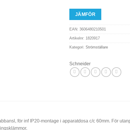
JÄMFÖR
EAN:
3606480210501
Artikelnr:
1820917
Kategori:
Strömställare
Schneider
snabbansl, för inf IP20-montage i apparatdosa c/c 60mm. För 
lingsklämmor.