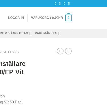
0
LOGGA IN
VARUKORG /
0.00
KR
RE & VÄGGUTTAG
VARUMÄRKEN
ÄGGUTTAG
/
ställare
/FP Vit
ron
ng Vit 50 Pacl