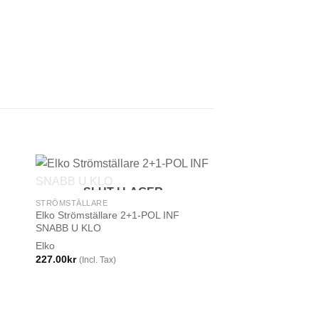
SLUT I LAGER
STRÖMSTÄLLARE
B
Elko Strömställare 2+1-POL INF
SNABB U KLO
Elko
227.00
kr
(Incl. Tax)