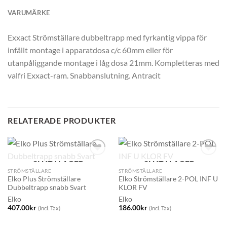
VARUMÄRKE
Exxact Strömställare dubbeltrapp med fyrkantig vippa för
infällt montage i apparatdosa c/c 60mm eller för
utanpåliggande montage i låg dosa 21mm. Kompletteras med
valfri Exxact-ram. Snabbanslutning. Antracit
RELATERADE PRODUKTER
SLUT I LAGER
SLUT I LAGER
STRÖMSTÄLLARE
STRÖMSTÄLLARE
Elko Plus Strömställare
Elko Strömställare 2-POL INF U
Dubbeltrapp snabb Svart
KLOR FV
Elko
Elko
407.00
kr
186.00
kr
(Incl. Tax)
(Incl. Tax)