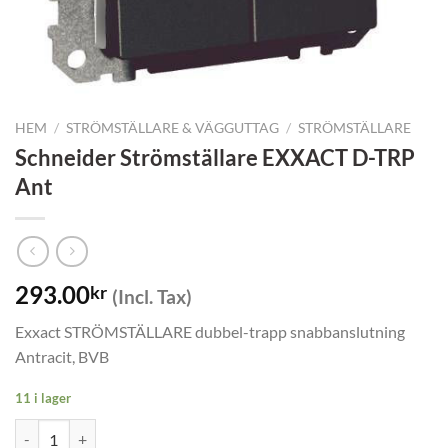
HEM
/
STRÖMSTÄLLARE & VÄGGUTTAG
/
STRÖMSTÄLLARE
Schneider Strömställare EXXACT D-TRP
Ant
293.00
kr
(Incl. Tax)
Exxact STRÖMSTÄLLARE dubbel-trapp snabbanslutning
Antracit, BVB
11 i lager
Schneider Strömställare EXXACT D-TRP Ant mängd