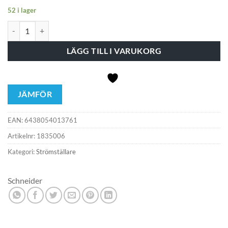
52 i lager
Strömställare AQ-S 16A 2P PV mängd
LÄGG TILL I VARUKORG
JÄMFÖR
EAN:
6438054013761
Artikelnr:
1835006
Kategori:
Strömställare
Schneider