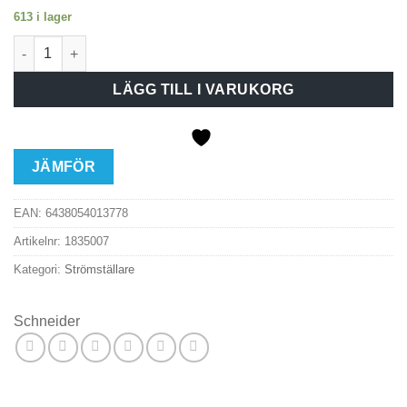
613 i lager
Strömställare AQ-S 16A 2P PV mängd
LÄGG TILL I VARUKORG
JÄMFÖR
EAN:
6438054013778
Artikelnr:
1835007
Kategori:
Strömställare
Schneider