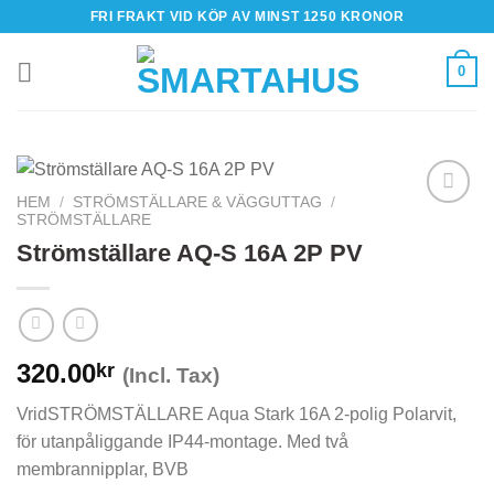
Skip
FRI FRAKT VID KÖP AV MINST 1250 KRONOR
to
content
0
HEM
/
STRÖMSTÄLLARE & VÄGGUTTAG
/
STRÖMSTÄLLARE
Strömställare AQ-S 16A 2P PV
320.00
kr
(Incl. Tax)
VridSTRÖMSTÄLLARE Aqua Stark 16A 2-polig Polarvit,
för utanpåliggande IP44-montage. Med två
membrannipplar, BVB