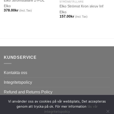
Elko Strömställare 2-POL
STRÖMSTÄLLARE
Elko
Elko Strömst Kron skruv Inf
378.00
kr
(Incl. Tax)
Elko
157.00
kr
(Incl. Tax)
KUNDSERVICE
Kontakta oss
Integritetspolicy
Refund and Returns Policy
Vi använder oss av cookies på vår webbplats, Det accepteras
genom att trycka på ok. För mer information
läs vår
integritetspolicy