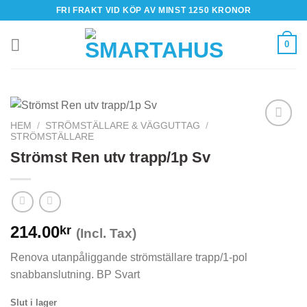
Skip
FRI FRAKT VID KÖP AV MINST 1250 KRONOR
to
content
0
HEM
/
STRÖMSTÄLLARE & VÄGGUTTAG
/
STRÖMSTÄLLARE
Strömst Ren utv trapp/1p Sv
214.00
kr
(Incl. Tax)
Renova utanpåliggande strömställare trapp/1-pol
snabbanslutning. BP Svart
Slut i lager