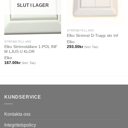
SLUT I LAGER
STRÖMSTÄLLARE
Elko Strömst D-Trapp skr Inf
Elko
STRÖMSTÄLLARE
Elko Strömställare 1-POL INF
293.00
kr
(Incl. Tax)
M LJUS U KLOR
Elko
167.00
kr
(Incl. Tax)
KUNDSERVICE
Kontakta oss
Integritetspolicy