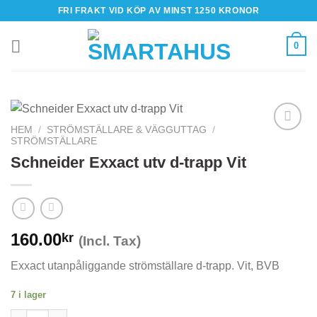
Skip
FRI FRAKT VID KÖP AV MINST 1250 KRONOR
to
content
0
HEM
/
STRÖMSTÄLLARE & VÄGGUTTAG
/
STRÖMSTÄLLARE
Schneider Exxact utv d-trapp Vit
160.00
kr
(Incl. Tax)
Exxact utanpåliggande strömställare d-trapp. Vit, BVB
7 i lager
Schneider Exxact utv d-trapp Vit mängd